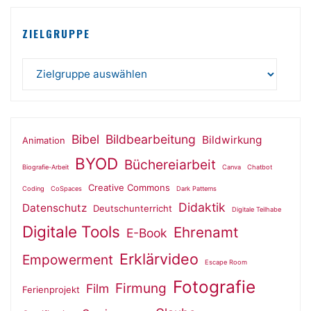
ZIELGRUPPE
Bibel
Bildbearbeitung
Bildwirkung
Animation
BYOD
Büchereiarbeit
Biografie-Arbeit
Canva
Chatbot
Creative Commons
Coding
CoSpaces
Dark Patterns
Didaktik
Datenschutz
Deutschunterricht
Digitale Teilhabe
Digitale Tools
Ehrenamt
E-Book
Erklärvideo
Empowerment
Escape Room
Fotografie
Firmung
Film
Ferienprojekt