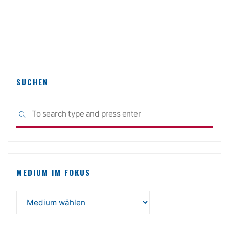
SUCHEN
Sea
SEARCH
for:
MEDIUM IM FOKUS