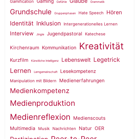
Glaube
Gaming
Gamification
Gefühle
Grammatik
Grundschule
Hören
Hate Speech
Gruppenphasen
Identität
Inklusion
Intergenerationelles Lernen
Interview
Jugendpastoral
Katechese
Jingle
Kreativität
Kirchenraum
Kommunikation
Legetrick
Lebenswelt
Kurzfilm
Künstliche Intelligenz
Lernen
Lesekompetenz
Lerngemeinschaft
Medienerfahrungen
Manipulation mit Bildern
Medienkompetenz
Medienproduktion
Medienreflexion
Medienscouts
Multimedia
Natur
OER
Musik
Nachrichten
Peer-to-Peer