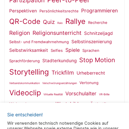
Partizipation
Programmieren
Perspektiven
Persönlichkeitsrechte
QR-Code
Rallye
Quiz
Recherche
Raio
Religion
Religionsunterricht
Schnitzeljagd
Selbstinszenierung
Selbst- und Fremdwahrnehmung
Spiele
Selbstwirksamkeit
Selfies
Sprachen
Stop Motion
Stadterkundung
Sprachförderung
Storytelling
Trickfilm
Urheberrecht
Vertonung
Verbandskommunikation
Verschwörungserzählungen
Videoclip
Vorschulalter
Virtuelle Realität
VR-Brille
Wertebildung
Wahrnehmung
Ästhetik
Wallfahrt
Sie entscheiden!
Wir verwenden technisch notwendige Cookies auf
unserer Webseite sowie externe Dienste wie in unserer