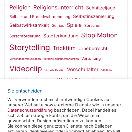
Religion
Religionsunterricht
Schnitzeljagd
Selbstinszenierung
Selbst- und Fremdwahrnehmung
Spiele
Selbstwirksamkeit
Selfies
Sprachen
Stop Motion
Stadterkundung
Sprachförderung
Storytelling
Trickfilm
Urheberrecht
Vertonung
Verbandskommunikation
Verschwörungserzählungen
Videoclip
Vorschulalter
Virtuelle Realität
VR-Brille
Wertebildung
Wahrnehmung
Ästhetik
Wallfahrt
Sie entscheiden!
Wir verwenden technisch notwendige Cookies auf
unserer Webseite sowie externe Dienste wie in unserer
Datenschutzerklärung
beschrieben. Dabei handelt es
sich z.B. um Google Fonts, um die Website im
Powered by
Roseta
&
WordPress
.
gewünschten Design präsentieren zu können.
Sie können diese genutzten Dienste nach Belieben
aktivieren, deaktivieren oder komplett ablehnen. Im Fall
© 2025 Clearingstelle Medienkompetenz der Deutschen