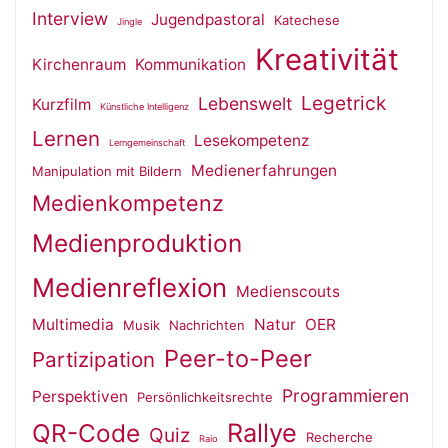
Interview
Jugendpastoral
Katechese
Jingle
Kreativität
Kirchenraum
Kommunikation
Legetrick
Lebenswelt
Kurzfilm
Künstliche Intelligenz
Lernen
Lesekompetenz
Lerngemeinschaft
Medienerfahrungen
Manipulation mit Bildern
Medienkompetenz
Medienproduktion
Medienreflexion
Medienscouts
Multimedia
Natur
OER
Musik
Nachrichten
Peer-to-Peer
Partizipation
Programmieren
Perspektiven
Persönlichkeitsrechte
QR-Code
Rallye
Quiz
Recherche
Raio