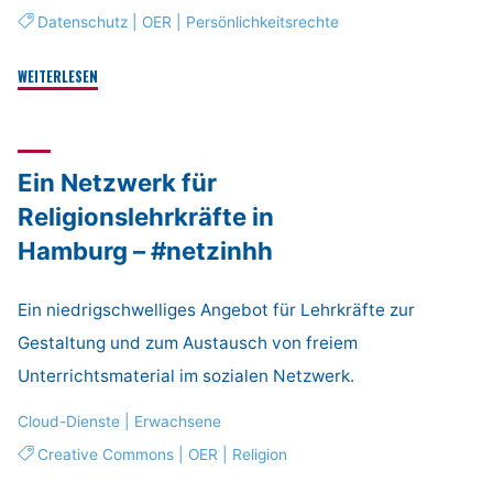
Datenschutz
|
OER
|
Persönlichkeitsrechte
"Smartes
WEITERLESEN
Lernen
in
der
Ein Netzwerk für
Weiterbildung"
Religionslehrkräfte in
Hamburg – #netzinhh
Ein niedrigschwelliges Angebot für Lehrkräfte zur
Gestaltung und zum Austausch von freiem
Unterrichtsmaterial im sozialen Netzwerk.
Cloud-Dienste
|
Erwachsene
Creative Commons
|
OER
|
Religion