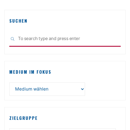
SUCHEN
Sea
SEARCH
for:
MEDIUM IM FOKUS
ZIELGRUPPE