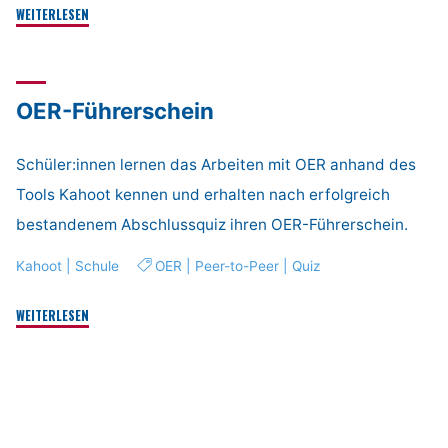
"Ein
WEITERLESEN
Netzwerk
für
Religionslehrkräfte
OER-Führerschein
in
Hamburg
–
Schüler:innen lernen das Arbeiten mit OER anhand des
#netzinhh"
Tools Kahoot kennen und erhalten nach erfolgreich
bestandenem Abschlussquiz ihren OER-Führerschein.
Kahoot
|
Schule
OER
|
Peer-to-Peer
|
Quiz
"OER-
WEITERLESEN
Führerschein"