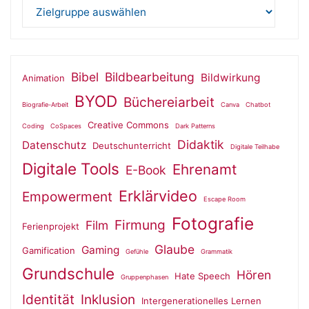
Bibel
Bildbearbeitung
Bildwirkung
Animation
BYOD
Büchereiarbeit
Biografie-Arbeit
Canva
Chatbot
Creative Commons
Coding
CoSpaces
Dark Patterns
Didaktik
Datenschutz
Deutschunterricht
Digitale Teilhabe
Digitale Tools
Ehrenamt
E-Book
Erklärvideo
Empowerment
Escape Room
Fotografie
Firmung
Film
Ferienprojekt
Glaube
Gaming
Gamification
Gefühle
Grammatik
Grundschule
Hören
Hate Speech
Gruppenphasen
Identität
Inklusion
Intergenerationelles Lernen