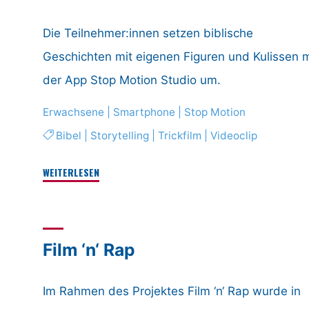
Die Teilnehmer:innen setzen biblische
Geschichten mit eigenen Figuren und Kulissen m
der App Stop Motion Studio um.
Erwachsene
|
Smartphone
|
Stop Motion
Bibel
|
Storytelling
|
Trickfilm
|
Videoclip
"Mit
WEITERLESEN
Stop-
Motion-
Video
Film ‘n‘ Rap
eine
biblische
Geschichte
Im Rahmen des Projektes Film ‘n‘ Rap wurde in
erzählen"