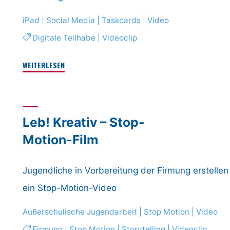
iPad
|
Social Media
|
Taskcards
|
Video
Digitale Teilhabe
|
Videoclip
"Workshop
WEITERLESEN
Simple
Video"
Leb! Kreativ – Stop-
Motion-Film
Jugendliche in Vorbereitung der Firmung erstellen
ein Stop-Motion-Video
Außerschulische Jugendarbeit
|
Stop Motion
|
Video
Firmung
|
Stop Motion
|
Storytelling
|
Videoclip