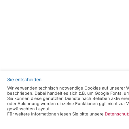
der
Bei
Sie entscheiden!
Wir verwenden technisch notwendige Cookies auf unserer W
beschrieben. Dabei handelt es sich z.B. um Google Fonts, 
© 2025 Clearingstelle Medienkompetenz der Deu
Sie können diese genutzten Dienste nach Belieben aktivieren
oder Ablehnung werden einzelne Funktionen ggf. nicht zur Ve
Bischofskonferenz an der Katholischen Hochschul
gewünschten Layout.
Für weitere Informationen lesen Sie bitte unsere
Datenschu
Datenschutzerklärung