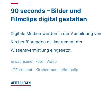
90 seconds – Bilder und
Filmclips digital gestalten
Digitale Medien werden in der Ausbildung von
Kirchenführenden als Instru­ment der
Wissensvermittlung eingesetzt.
Erwachsene
|
Foto
|
Video
Ehrenamt
|
Kirchenraum
|
Videoclip
"90
WEITERLESEN
seconds
–
Bilder