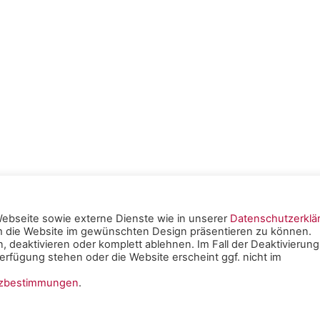
träge
ebseite sowie externe Dienste wie in unserer
Datenschutzerklä
um die Website im gewünschten Design präsentieren zu können.
tschen
, deaktivieren oder komplett ablehnen. Im Fall der Deaktivierung
rfügung stehen oder die Website erscheint ggf. nicht im
e Mainz -
Impressum
|
tzbestimmungen
.