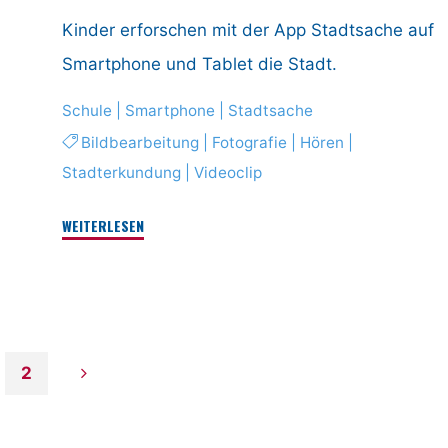
Smartphone-
Kinder erforschen mit der App Stadtsache auf
Nutzungsverhaltens"
Smartphone und Tablet die Stadt.
Schule
|
Smartphone
|
Stadtsache
Bildbearbeitung
|
Fotografie
|
Hören
|
Stadterkundung
|
Videoclip
"Die
WEITERLESEN
Stadtentdecker"
2
tennummerierung