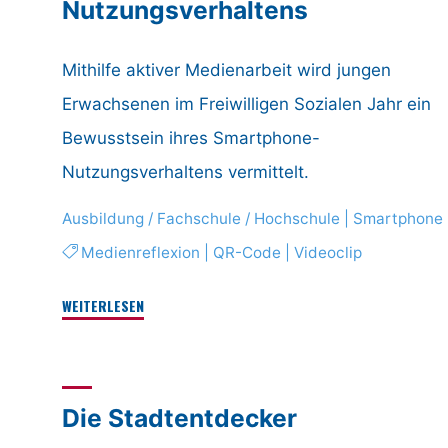
Nutzungsverhaltens
Mithilfe aktiver Medienarbeit wird jungen
Erwachsenen im Freiwilligen Sozialen Jahr ein
Bewusstsein ihres Smartphone-
Nutzungsverhaltens vermittelt.
Ausbildung / Fachschule / Hochschule
|
Smartphone
Medienreflexion
|
QR-Code
|
Videoclip
"QR-
WEITERLESEN
Phone
–
Qualitative
Die Stadtentdecker
Reflexion
des