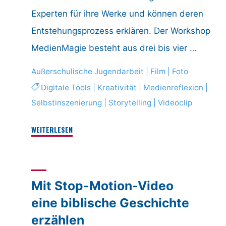
Experten für ihre Werke und können deren
Entstehungsprozess erklären. Der Workshop
MedienMagie besteht aus drei bis vier …
Außerschulische Jugendarbeit
|
Film
|
Foto
Digitale Tools
|
Kreativität
|
Medienreflexion
|
Selbstinszenierung
|
Storytelling
|
Videoclip
"MedienMagie
WEITERLESEN
–
ein
Magischer
Mit Stop-Motion-Video
Medienpädagogischer
Workshop"
eine biblische Geschichte
erzählen