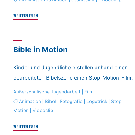
"Leb!
WEITERLESEN
Kreativ
–
Stop-
Bible in Motion
Motion-
Film"
Kinder und Jugendliche erstellen anhand einer
bearbeiteten Bibelszene einen Stop-Motion-Film.
Außerschulische Jugendarbeit
|
Film
Animation
|
Bibel
|
Fotografie
|
Legetrick
|
Stop
Motion
|
Videoclip
"Bible
WEITERLESEN
in