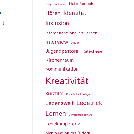
Hate Speech
Gruppenphasen
Identität
m
Hören
Inklusion
rt
Intergenerationelles Lernen
Interview
Jingle
Jugendpastoral
Katechese
Kirchenraum
Kommunikation
Kreativität
Kurzfilm
Künstliche Intelligenz
Legetrick
Lebenswelt
Lernen
Lerngemeinschaft
Lesekompetenz
Manipulation mit Bildern