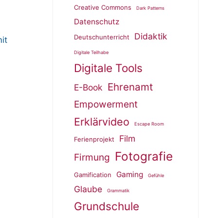
Creative Commons
Dark Patterns
Datenschutz
Didaktik
Deutschunterricht
it
Digitale Teilhabe
Digitale Tools
Ehrenamt
E-Book
Empowerment
Erklärvideo
Escape Room
Film
Ferienprojekt
Fotografie
Firmung
Gaming
Gamification
Gefühle
Glaube
Grammatik
Grundschule