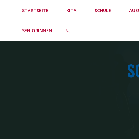
Skip
STARTSEITE
KITA
SCHULE
AUS
to
SEARCH
content
SENIORINNEN
S