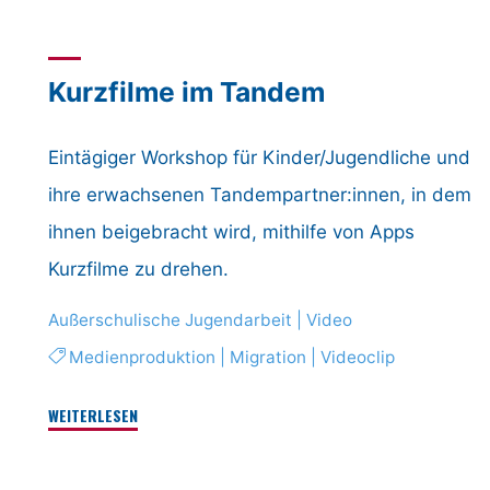
Motion"
Kurzfilme im Tandem
Eintägiger Workshop für Kinder/Jugendliche und
ihre erwachsenen Tandem­part­ner:innen, in dem
ihnen beigebracht wird, mithilfe von Apps
Kurzfilme zu drehen.
Außerschulische Jugendarbeit
|
Video
Medienproduktion
|
Migration
|
Videoclip
"Kurzfilme
WEITERLESEN
im
Tandem"