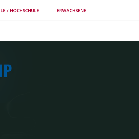
LE / HOCHSCHULE
ERWACHSENE
FE
IP