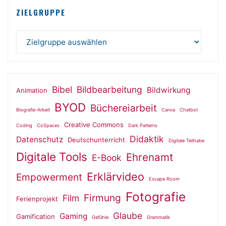
ZIELGRUPPE
Bibel
Bildbearbeitung
Bildwirkung
Animation
BYOD
Büchereiarbeit
Biografie-Arbeit
Canva
Chatbot
Creative Commons
Coding
CoSpaces
Dark Patterns
Didaktik
Datenschutz
Deutschunterricht
Digitale Teilhabe
Digitale Tools
Ehrenamt
E-Book
Erklärvideo
Empowerment
Escape Room
Fotografie
Firmung
Film
Ferienprojekt
Glaube
Gaming
Gamification
Gefühle
Grammatik