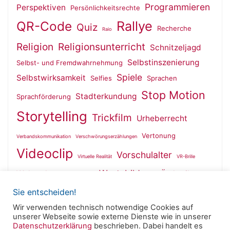
Programmieren
Perspektiven
Persönlichkeitsrechte
QR-Code
Rallye
Quiz
Recherche
Raio
Religion
Religionsunterricht
Schnitzeljagd
Selbstinszenierung
Selbst- und Fremdwahrnehmung
Spiele
Selbstwirksamkeit
Selfies
Sprachen
Stop Motion
Stadterkundung
Sprachförderung
Storytelling
Trickfilm
Urheberrecht
Vertonung
Verbandskommunikation
Verschwörungserzählungen
Videoclip
Vorschulalter
Virtuelle Realität
VR-Brille
Wertebildung
Wahrnehmung
Ästhetik
Wallfahrt
Sie entscheiden!
Wir verwenden technisch notwendige Cookies auf
unserer Webseite sowie externe Dienste wie in unserer
Datenschutzerklärung
beschrieben. Dabei handelt es