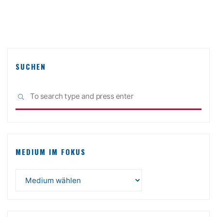
SUCHEN
Sea
SEARCH
for:
MEDIUM IM FOKUS