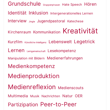
Grundschule
Hören
Hate Speech
Gruppenphasen
Identität
Inklusion
Intergenerationelles Lernen
Interview
Jugendpastoral
Katechese
Jingle
Kreativität
Kirchenraum
Kommunikation
Legetrick
Lebenswelt
Kurzfilm
Künstliche Intelligenz
Lernen
Lesekompetenz
Lerngemeinschaft
Medienerfahrungen
Manipulation mit Bildern
Medienkompetenz
Medienproduktion
Medienreflexion
Medienscouts
Multimedia
Natur
OER
Musik
Nachrichten
Peer-to-Peer
Partizipation