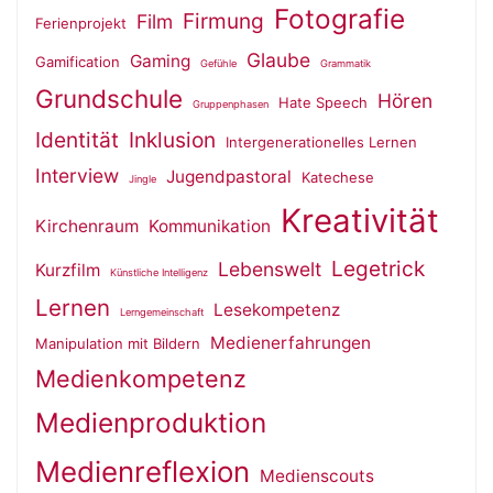
Fotografie
Firmung
Film
Ferienprojekt
Glaube
Gaming
Gamification
Gefühle
Grammatik
Grundschule
Hören
Hate Speech
Gruppenphasen
Identität
Inklusion
Intergenerationelles Lernen
Interview
Jugendpastoral
Katechese
Jingle
Kreativität
Kirchenraum
Kommunikation
Legetrick
Lebenswelt
Kurzfilm
Künstliche Intelligenz
Lernen
Lesekompetenz
Lerngemeinschaft
Medienerfahrungen
Manipulation mit Bildern
Medienkompetenz
Medienproduktion
Medienreflexion
Medienscouts