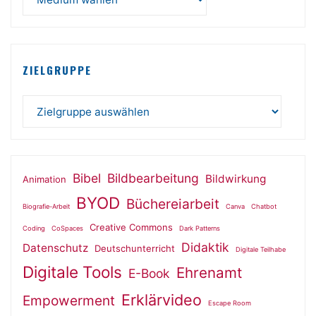
ZIELGRUPPE
Bibel
Bildbearbeitung
Bildwirkung
Animation
BYOD
Büchereiarbeit
Biografie-Arbeit
Canva
Chatbot
Creative Commons
Coding
CoSpaces
Dark Patterns
Didaktik
Datenschutz
Deutschunterricht
Digitale Teilhabe
Digitale Tools
Ehrenamt
E-Book
Erklärvideo
Empowerment
Escape Room