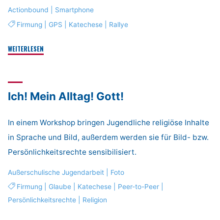
Actionbound
|
Smartphone
Firmung
|
GPS
|
Katechese
|
Rallye
"SPIELEND
WEITERLESEN
BEGEISTERN
mit
Actionbound"
Ich! Mein Alltag! Gott!
In einem Workshop bringen Jugendliche religiöse Inhalte
in Sprache und Bild, außerdem werden sie für Bild- bzw.
Persönlichkeitsrechte sensibilisiert.
Außerschulische Jugendarbeit
|
Foto
Firmung
|
Glaube
|
Katechese
|
Peer-to-Peer
|
Persönlichkeitsrechte
|
Religion