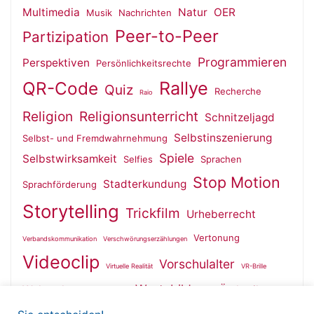
Multimedia
Natur
OER
Musik
Nachrichten
Peer-to-Peer
Partizipation
Programmieren
Perspektiven
Persönlichkeitsrechte
QR-Code
Rallye
Quiz
Recherche
Raio
Religion
Religionsunterricht
Schnitzeljagd
Selbstinszenierung
Selbst- und Fremdwahrnehmung
Spiele
Selbstwirksamkeit
Selfies
Sprachen
Stop Motion
Stadterkundung
Sprachförderung
Storytelling
Trickfilm
Urheberrecht
Vertonung
Verbandskommunikation
Verschwörungserzählungen
Videoclip
Vorschulalter
Virtuelle Realität
VR-Brille
Wertebildung
Wahrnehmung
Ästhetik
Wallfahrt