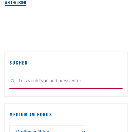
"Ich!
WEITERLESEN
Mein
Alltag!
Gott!"
SUCHEN
Sea
SEARCH
for:
MEDIUM IM FOKUS