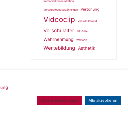
Verbandskommunikation
Vertonung
Verschwörungserzählungen
Videoclip
Virtuelle Realität
Vorschulalter
VR-Brille
Wahrnehmung
Wallfahrt
Wertebildung
Ästhetik
rung
Powered by
Roseta
&
WordPress
.
Cookie-Einstellungen
Alle akzeptieren