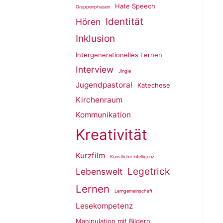
Hate Speech
Gruppenphasen
Identität
Hören
Inklusion
Intergenerationelles Lernen
Interview
Jingle
Jugendpastoral
Katechese
Kirchenraum
Kommunikation
Kreativität
Kurzfilm
Künstliche Intelligenz
Legetrick
Lebenswelt
Lernen
Lerngemeinschaft
Lesekompetenz
Manipulation mit Bildern