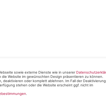
ebseite sowie externe Dienste wie in unserer
Datenschutzerklä
um die Website im gewünschten Design präsentieren zu können.
tschen
, deaktivieren oder komplett ablehnen. Im Fall der Deaktivierung
rfügung stehen oder die Website erscheint ggf. nicht im
e Mainz -
Impressum
|
tzbestimmungen
.