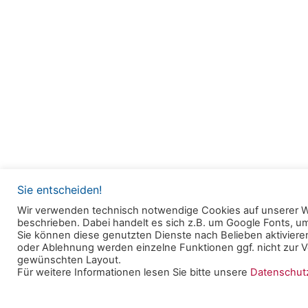
Sie entscheiden!
Wir verwenden technisch notwendige Cookies auf unserer W
beschrieben. Dabei handelt es sich z.B. um Google Fonts, 
© 2025 Clearingstelle Medienkompetenz der Deu
Sie können diese genutzten Dienste nach Belieben aktivieren
oder Ablehnung werden einzelne Funktionen ggf. nicht zur Ve
Bischofskonferenz an der Katholischen Hochschul
gewünschten Layout.
Für weitere Informationen lesen Sie bitte unsere
Datenschu
Datenschutzerklärung