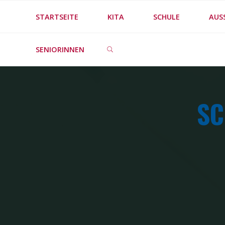
Skip
STARTSEITE
KITA
SCHULE
AUS
to
SEARCH
content
SENIORINNEN
SC