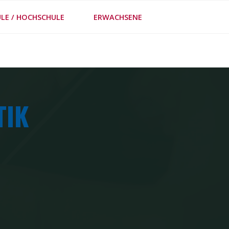
LE / HOCHSCHULE
ERWACHSENE
FE
TIK