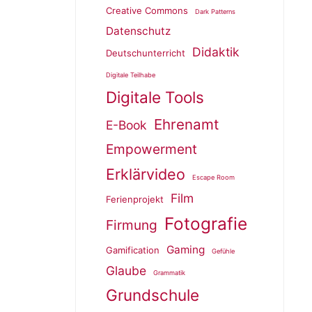
Creative Commons
Dark Patterns
Datenschutz
Didaktik
Deutschunterricht
Digitale Teilhabe
Digitale Tools
Ehrenamt
E-Book
Empowerment
Erklärvideo
Escape Room
Film
Ferienprojekt
Fotografie
Firmung
Gaming
Gamification
Gefühle
Glaube
Grammatik
Grundschule