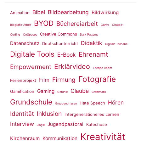
Bibel
Bildbearbeitung
Bildwirkung
Animation
BYOD
Büchereiarbeit
Biografie-Arbeit
Canva
Chatbot
Creative Commons
Coding
CoSpaces
Dark Patterns
Didaktik
Datenschutz
Deutschunterricht
Digitale Teilhabe
Digitale Tools
Ehrenamt
E-Book
Erklärvideo
Empowerment
Escape Room
Fotografie
Firmung
Film
Ferienprojekt
Glaube
Gaming
Gamification
Gefühle
Grammatik
Grundschule
Hören
Hate Speech
Gruppenphasen
Identität
Inklusion
Intergenerationelles Lernen
Interview
Jugendpastoral
Katechese
Jingle
Kreativität
Kirchenraum
Kommunikation