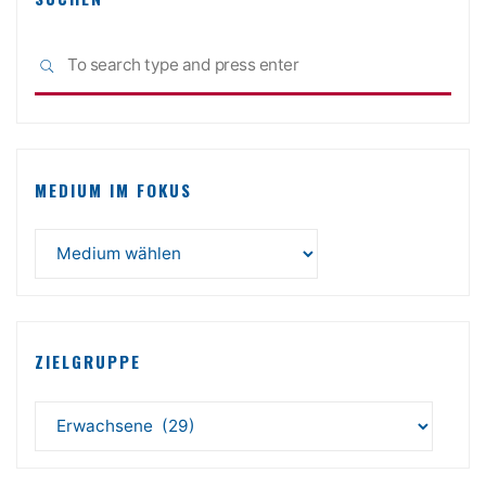
Sea
SEARCH
for:
MEDIUM IM FOKUS
ZIELGRUPPE