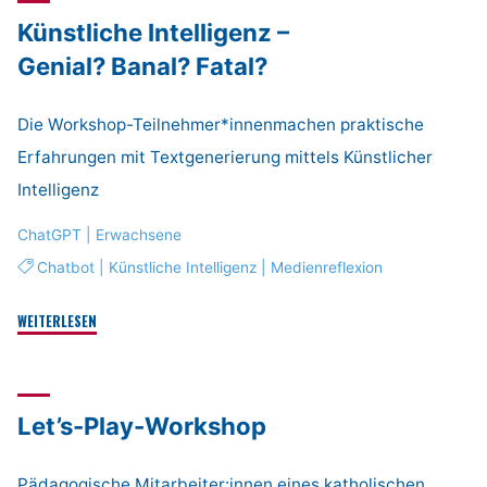
Ein
Künstliche Intelligenz –
Hertz
für’s
Genial? Banal? Fatal?
FSJ"
Die Workshop-Teilnehmer*innenmachen praktische
Erfahrungen mit Textgenerierung mittels Künstlicher
Intelligenz
ChatGPT
|
Erwachsene
Chatbot
|
Künstliche Intelligenz
|
Medienreflexion
"Künstliche
WEITERLESEN
Intelligenz
–
Genial?
Let’s-Play-Workshop
Banal?
Fatal?"
Pädagogische Mitarbeiter:innen eines katholischen