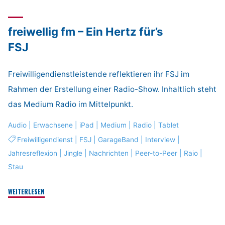
hört
–
freiwellig fm – Ein Hertz für’s
der
liest?!"
FSJ
Freiwilligendienstleistende reflektieren ihr FSJ im
Rahmen der Erstellung einer Radio-Show. Inhaltlich steht
das Medium Radio im Mittelpunkt.
Audio
|
Erwachsene
|
iPad
|
Medium
|
Radio
|
Tablet
Freiwilligendienst
|
FSJ
|
GarageBand
|
Interview
|
Jahresreflexion
|
Jingle
|
Nachrichten
|
Peer-to-Peer
|
Raio
|
Stau
"freiwellig
WEITERLESEN
fm
–