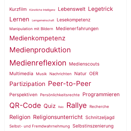
Legetrick
Lebenswelt
Kurzfilm
Künstliche Intelligenz
Lernen
Lesekompetenz
Lerngemeinschaft
Medienerfahrungen
Manipulation mit Bildern
Medienkompetenz
Medienproduktion
Medienreflexion
Medienscouts
Multimedia
Natur
OER
Musik
Nachrichten
Peer-to-Peer
Partizipation
Programmieren
Perspektiven
Persönlichkeitsrechte
QR-Code
Rallye
Quiz
Recherche
Raio
Religion
Religionsunterricht
Schnitzeljagd
Selbstinszenierung
Selbst- und Fremdwahrnehmung