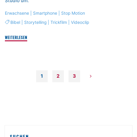
Studio um.
Erwachsene
|
Smartphone
|
Stop Motion
Bibel
|
Storytelling
|
Trickfilm
|
Videoclip
"Mit
WEITERLESEN
Stop-
Motion-
Video
eine
biblische
1
2
3
Geschichte
Seitennummerierung
erzählen"
der
Beiträge
SUCHEN