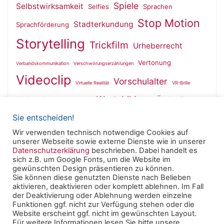
Spiele
Selbstwirksamkeit
Selfies
Sprachen
Stop Motion
Stadterkundung
Sprachförderung
Storytelling
Trickfilm
Urheberrecht
Vertonung
Verbandskommunikation
Verschwörungserzählungen
Videoclip
Vorschulalter
Virtuelle Realität
VR-Brille
Wertebildung
Wahrnehmung
Ästhetik
Wallfahrt
Sie entscheiden!
Wir verwenden technisch notwendige Cookies auf
unserer Webseite sowie externe Dienste wie in unserer
Datenschutzerklärung
beschrieben. Dabei handelt es
sich z.B. um Google Fonts, um die Website im
Powered by
Roseta
&
WordPress
.
gewünschten Design präsentieren zu können.
Sie können diese genutzten Dienste nach Belieben
aktivieren, deaktivieren oder komplett ablehnen. Im Fall
© 2025 Clearingstelle Medienkompetenz der Deutschen
der Deaktivierung oder Ablehnung werden einzelne
Bischofskonferenz an der Katholischen Hochschule
Funktionen ggf. nicht zur Verfügung stehen oder die
Website erscheint ggf. nicht im gewünschten Layout.
Mainz -
Impressum
|
Datenschutzerklärung
Für weitere Informationen lesen Sie bitte unsere