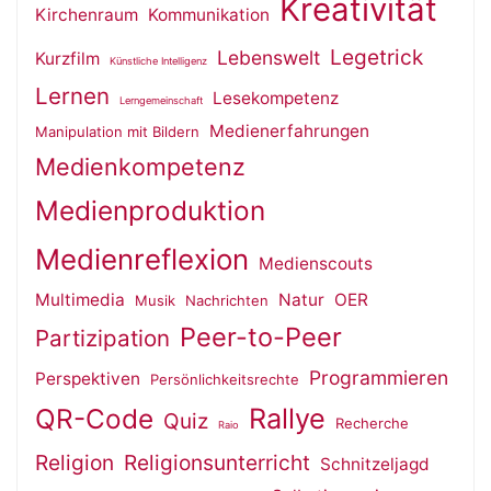
Kreativität
Kirchenraum
Kommunikation
Legetrick
Lebenswelt
Kurzfilm
Künstliche Intelligenz
Lernen
Lesekompetenz
Lerngemeinschaft
Medienerfahrungen
Manipulation mit Bildern
Medienkompetenz
Medienproduktion
Medienreflexion
Medienscouts
Multimedia
Natur
OER
Musik
Nachrichten
Peer-to-Peer
Partizipation
Programmieren
Perspektiven
Persönlichkeitsrechte
QR-Code
Rallye
Quiz
Recherche
Raio
Religion
Religionsunterricht
Schnitzeljagd