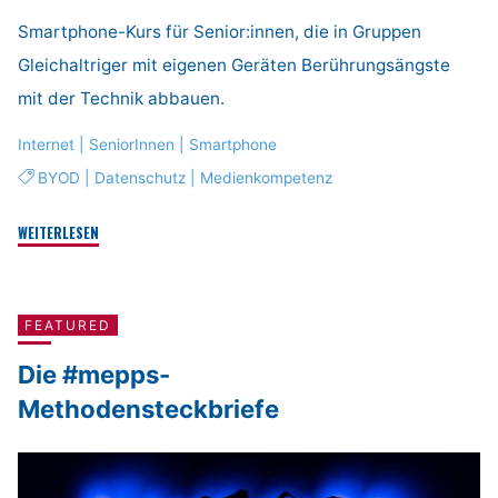
Smartphone-Kurs für Senior:innen, die in Gruppen
Gleichaltriger mit eigenen Geräten Berührungsängste
mit der Technik abbauen.
Internet
|
SeniorInnen
|
Smartphone
BYOD
|
Datenschutz
|
Medienkompetenz
"Sicher
WEITERLESEN
online
mit
Smartphone
FEATURED
und
Die #mepps-
Tablet"
Methodensteckbriefe