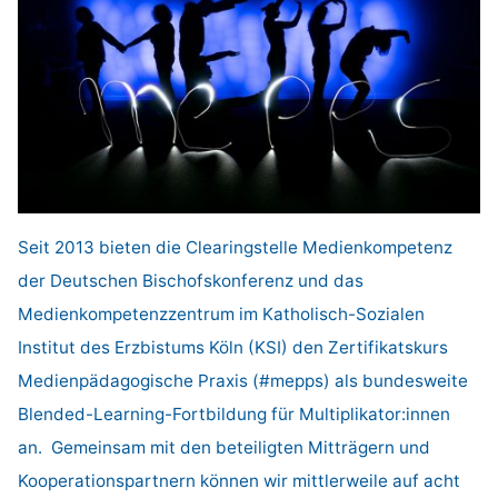
Seit 2013 bieten die Clearingstelle Medienkompetenz
der Deutschen Bischofskonferenz und das
Medienkompetenzzentrum im Katholisch-Sozialen
Institut des Erzbistums Köln (KSI) den Zertifikatskurs
Medienpädagogische Praxis (#mepps) als bundesweite
Blended-Learning-Fortbildung für Multiplikator:innen
an. Gemeinsam mit den beteiligten Mitträgern und
Kooperationspartnern können wir mittlerweile auf acht