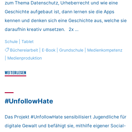
zum Thema Datenschutz, Urheberrecht und wie eine
Geschichte aufgebaut ist, dann lernen sie die Apps
kennen und denken sich eine Geschichte aus, welche sie
daraufhin kreativ umsetzen. 2x …
Schule
|
Tablet
Büchereiarbeit
|
E-Book
|
Grundschule
|
Medienkompetenz
|
Medienproduktion
"Geschichten
WEITERLESEN
aus
der
Bücherei
#UnfollowHate
–
Wenn
Bücher
Das Projekt #UnfollowHate sensibilisiert Jugendliche für
sprechen
digitale Gewalt und befähigt sie, mithilfe eigener Social-
könnten"