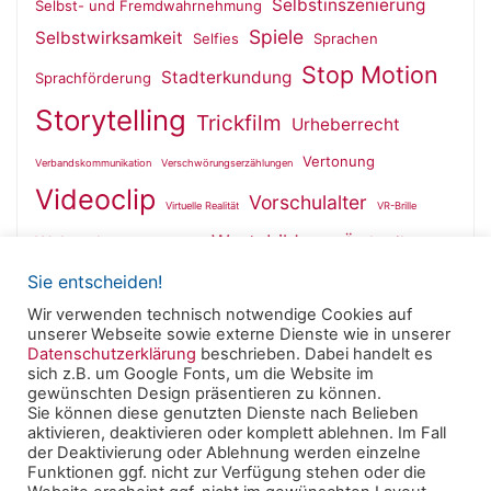
Selbstinszenierung
Selbst- und Fremdwahrnehmung
Spiele
Selbstwirksamkeit
Selfies
Sprachen
Stop Motion
Stadterkundung
Sprachförderung
Storytelling
Trickfilm
Urheberrecht
Vertonung
Verbandskommunikation
Verschwörungserzählungen
Videoclip
Vorschulalter
Virtuelle Realität
VR-Brille
Wertebildung
Wahrnehmung
Ästhetik
Wallfahrt
Sie entscheiden!
Wir verwenden technisch notwendige Cookies auf
unserer Webseite sowie externe Dienste wie in unserer
Datenschutzerklärung
beschrieben. Dabei handelt es
sich z.B. um Google Fonts, um die Website im
Powered by
Roseta
&
WordPress
.
gewünschten Design präsentieren zu können.
Sie können diese genutzten Dienste nach Belieben
aktivieren, deaktivieren oder komplett ablehnen. Im Fall
© 2025 Clearingstelle Medienkompetenz der Deutschen
der Deaktivierung oder Ablehnung werden einzelne
Bischofskonferenz an der Katholischen Hochschule
Funktionen ggf. nicht zur Verfügung stehen oder die