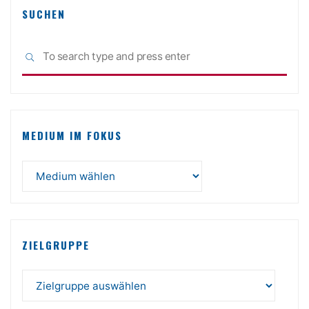
SUCHEN
Sea
SEARCH
for:
MEDIUM IM FOKUS
ZIELGRUPPE