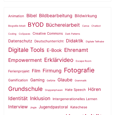
Bibel
Bildbearbeitung
Bildwirkung
Animation
BYOD
Büchereiarbeit
Biografie-Arbeit
Canva
Chatbot
Creative Commons
Coding
CoSpaces
Dark Patterns
Didaktik
Datenschutz
Deutschunterricht
Digitale Teilhabe
Digitale Tools
Ehrenamt
E-Book
Erklärvideo
Empowerment
Escape Room
Fotografie
Firmung
Film
Ferienprojekt
Glaube
Gaming
Gamification
Gefühle
Grammatik
Grundschule
Hören
Hate Speech
Gruppenphasen
Identität
Inklusion
Intergenerationelles Lernen
Interview
Jugendpastoral
Katechese
Jingle