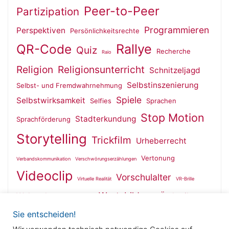
Peer-to-Peer
Partizipation
Programmieren
Perspektiven
Persönlichkeitsrechte
QR-Code
Rallye
Quiz
Recherche
Raio
Religion
Religionsunterricht
Schnitzeljagd
Selbstinszenierung
Selbst- und Fremdwahrnehmung
Spiele
Selbstwirksamkeit
Selfies
Sprachen
Stop Motion
Stadterkundung
Sprachförderung
Storytelling
Trickfilm
Urheberrecht
Vertonung
Verbandskommunikation
Verschwörungserzählungen
Videoclip
Vorschulalter
Virtuelle Realität
VR-Brille
Wertebildung
Wahrnehmung
Ästhetik
Wallfahrt
Sie entscheiden!