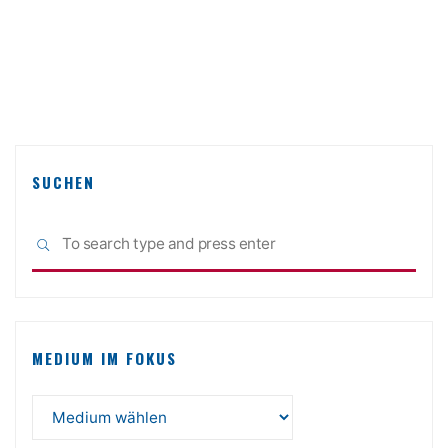
Lernen
in
der
Weiterbildung"
SUCHEN
Sea
SEARCH
for:
MEDIUM IM FOKUS