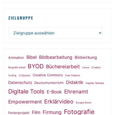
ZIELGRUPPE
Bibel
Bildbearbeitung
Bildwirkung
Animation
BYOD
Büchereiarbeit
Biografie-Arbeit
Canva
Chatbot
Creative Commons
Coding
CoSpaces
Dark Patterns
Didaktik
Datenschutz
Deutschunterricht
Digitale Teilhabe
Digitale Tools
Ehrenamt
E-Book
Erklärvideo
Empowerment
Escape Room
Fotografie
Firmung
Film
Ferienprojekt