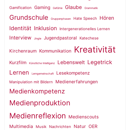
Glaube
Gaming
Gamification
Gefühle
Grammatik
Grundschule
Hören
Hate Speech
Gruppenphasen
Identität
Inklusion
Intergenerationelles Lernen
Interview
Jugendpastoral
Katechese
Jingle
Kreativität
Kirchenraum
Kommunikation
Legetrick
Lebenswelt
Kurzfilm
Künstliche Intelligenz
Lernen
Lesekompetenz
Lerngemeinschaft
Medienerfahrungen
Manipulation mit Bildern
Medienkompetenz
Medienproduktion
Medienreflexion
Medienscouts
Multimedia
Natur
OER
Musik
Nachrichten