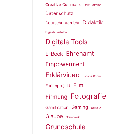
Creative Commons
Dark Patterns
Datenschutz
Didaktik
Deutschunterricht
Digitale Teilhabe
Digitale Tools
Ehrenamt
E-Book
Empowerment
Erklärvideo
Escape Room
Film
Ferienprojekt
Fotografie
Firmung
Gaming
Gamification
Gefühle
Glaube
Grammatik
Grundschule