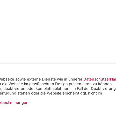
ebseite sowie externe Dienste wie in unserer
Datenschutzerklä
um die Website im gewünschten Design präsentieren zu können.
tschen
, deaktivieren oder komplett ablehnen. Im Fall der Deaktivierung
rfügung stehen oder die Website erscheint ggf. nicht im
e Mainz -
Impressum
|
tzbestimmungen
.