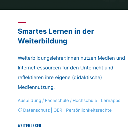
Home
Posts tagged "Datenschutz"
Smartes Lernen in der
Weiterbildung
Weiterbildungslehrer:innen nutzen Medien und
Internetressourcen für den Unterricht und
n
reflektieren ihre eigene (didaktische)
Mediennutzung.
Ausbildung / Fachschule / Hochschule
|
Lernapps
Datenschutz
|
OER
|
Persönlichkeitsrechte
"Smartes
WEITERLESEN