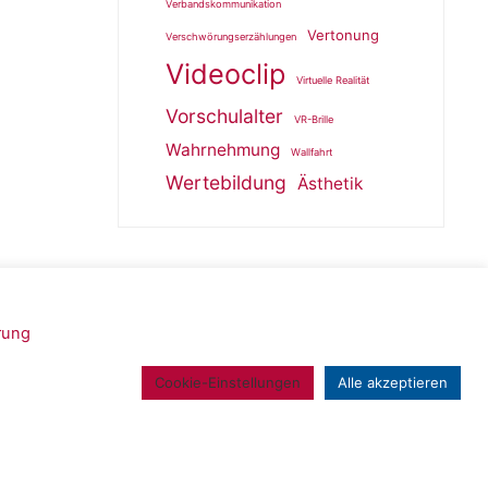
Verbandskommunikation
Vertonung
Verschwörungserzählungen
Videoclip
Virtuelle Realität
Vorschulalter
VR-Brille
Wahrnehmung
Wallfahrt
Wertebildung
Ästhetik
rung
Powered by
Roseta
&
WordPress
.
Cookie-Einstellungen
Alle akzeptieren