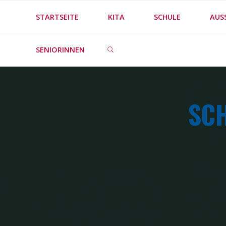
Skip
STARTSEITE
KITA
SCHULE
AUS
to
SEARCH
content
SENIORINNEN
SC