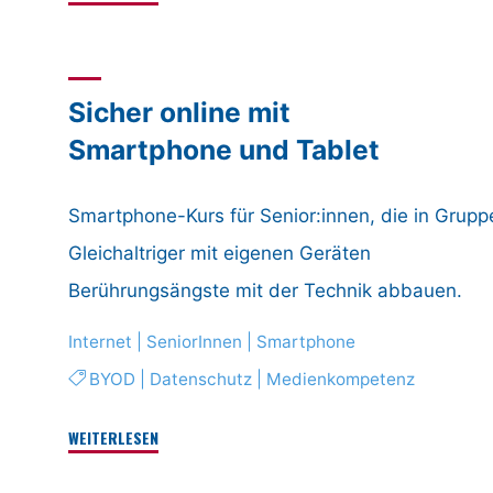
Lernen
in
der
Sicher online mit
Weiterbildung"
Smartphone und Tablet
Smartphone-Kurs für Senior:innen, die in Grupp
Gleichaltriger mit eigenen Geräten
Berührungsängste mit der Technik abbauen.
Internet
|
SeniorInnen
|
Smartphone
BYOD
|
Datenschutz
|
Medienkompetenz
"Sicher
WEITERLESEN
online