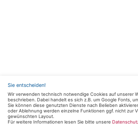
Sie entscheiden!
Wir verwenden technisch notwendige Cookies auf unserer W
beschrieben. Dabei handelt es sich z.B. um Google Fonts, 
© 2025 Clearingstelle Medienkompetenz der Deu
Sie können diese genutzten Dienste nach Belieben aktivieren
oder Ablehnung werden einzelne Funktionen ggf. nicht zur Ve
Bischofskonferenz an der Katholischen Hochschul
gewünschten Layout.
Für weitere Informationen lesen Sie bitte unsere
Datenschu
Datenschutzerklärung