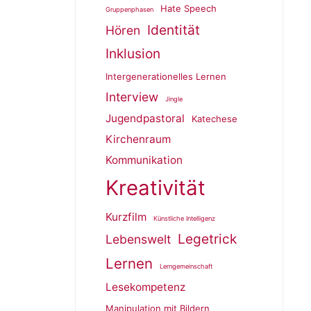
Hate Speech
Gruppenphasen
Identität
Hören
Inklusion
Intergenerationelles Lernen
Interview
Jingle
Jugendpastoral
Katechese
Kirchenraum
Kommunikation
Kreativität
Kurzfilm
Künstliche Intelligenz
Legetrick
Lebenswelt
Lernen
Lerngemeinschaft
Lesekompetenz
Manipulation mit Bildern