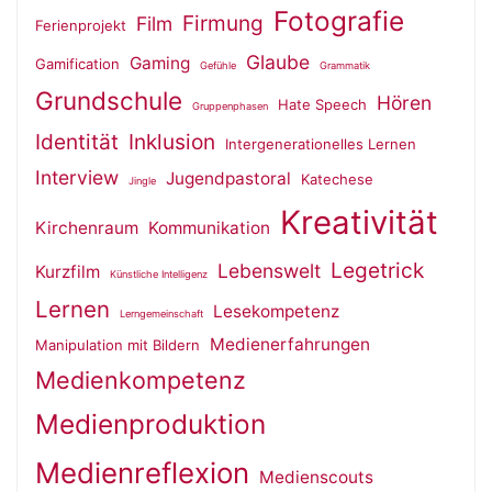
Fotografie
Firmung
Film
Ferienprojekt
Glaube
Gaming
Gamification
Gefühle
Grammatik
Grundschule
Hören
Hate Speech
Gruppenphasen
Identität
Inklusion
Intergenerationelles Lernen
Interview
Jugendpastoral
Katechese
Jingle
Kreativität
Kirchenraum
Kommunikation
Legetrick
Lebenswelt
Kurzfilm
Künstliche Intelligenz
Lernen
Lesekompetenz
Lerngemeinschaft
Medienerfahrungen
Manipulation mit Bildern
Medienkompetenz
Medienproduktion
Medienreflexion
Medienscouts