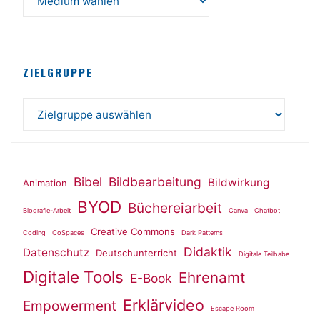
ZIELGRUPPE
Bibel
Bildbearbeitung
Bildwirkung
Animation
BYOD
Büchereiarbeit
Biografie-Arbeit
Canva
Chatbot
Creative Commons
Coding
CoSpaces
Dark Patterns
Didaktik
Datenschutz
Deutschunterricht
Digitale Teilhabe
Digitale Tools
Ehrenamt
E-Book
Erklärvideo
Empowerment
Escape Room