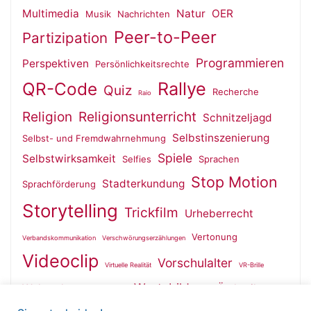
Multimedia
Natur
OER
Musik
Nachrichten
Peer-to-Peer
Partizipation
Programmieren
Perspektiven
Persönlichkeitsrechte
QR-Code
Rallye
Quiz
Recherche
Raio
Religion
Religionsunterricht
Schnitzeljagd
Selbstinszenierung
Selbst- und Fremdwahrnehmung
Spiele
Selbstwirksamkeit
Selfies
Sprachen
Stop Motion
Stadterkundung
Sprachförderung
Storytelling
Trickfilm
Urheberrecht
Vertonung
Verbandskommunikation
Verschwörungserzählungen
Videoclip
Vorschulalter
Virtuelle Realität
VR-Brille
Wertebildung
Wahrnehmung
Ästhetik
Wallfahrt