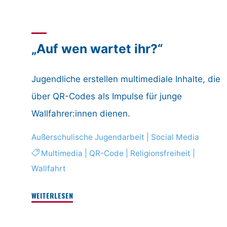
ein
unbekanntes
Wesen?"
„Auf wen wartet ihr?“
Jugendliche erstellen multimediale Inhalte, die
über QR-Codes als Impulse für junge
Wallfahrer:innen dienen.
Außerschulische Jugendarbeit
|
Social Media
Multimedia
|
QR-Code
|
Religionsfreiheit
|
Wallfahrt
"„Auf
WEITERLESEN
wen
wartet