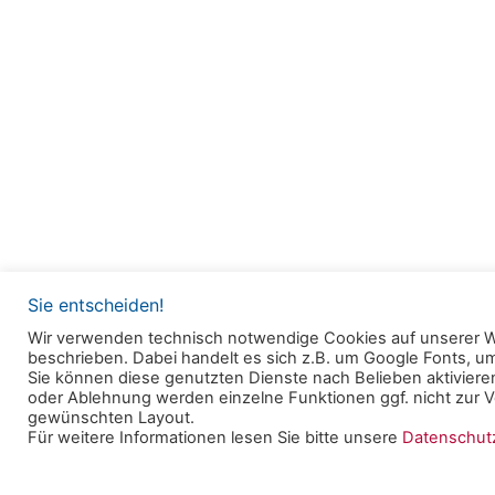
Sie entscheiden!
Wir verwenden technisch notwendige Cookies auf unserer W
beschrieben. Dabei handelt es sich z.B. um Google Fonts, 
© 2025 Clearingstelle Medienkompetenz der Deu
Sie können diese genutzten Dienste nach Belieben aktivieren
oder Ablehnung werden einzelne Funktionen ggf. nicht zur Ve
Bischofskonferenz an der Katholischen Hochschul
gewünschten Layout.
Für weitere Informationen lesen Sie bitte unsere
Datenschu
Datenschutzerklärung