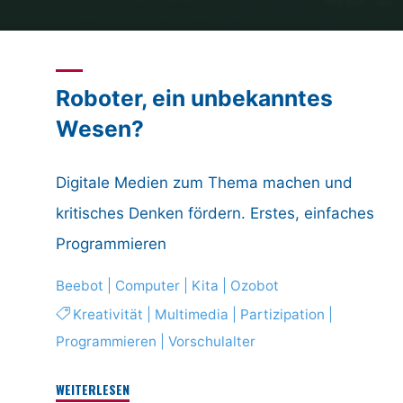
Home
Posts tagged "Multimedia"
Roboter, ein unbekanntes
Wesen?
Digitale Medien zum Thema machen und
kritisches Denken fördern. Erstes, einfaches
Programmieren
Beebot
|
Computer
|
Kita
|
Ozobot
Kreativität
|
Multimedia
|
Partizipation
|
Programmieren
|
Vorschulalter
"Roboter,
WEITERLESEN