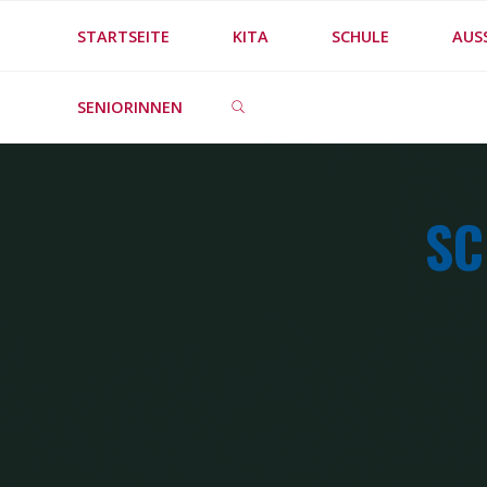
Skip
STARTSEITE
KITA
SCHULE
AUS
to
SEARCH
content
SENIORINNEN
SC