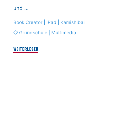
und …
Book Creator
|
iPad
|
Kamishibai
Grundschule
|
Multimedia
"In
WEITERLESEN
3
Tagen
zum
eigenen
Kamishibai"