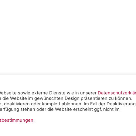
ebseite sowie externe Dienste wie in unserer
Datenschutzerklä
um die Website im gewünschten Design präsentieren zu können.
tschen
, deaktivieren oder komplett ablehnen. Im Fall der Deaktivierung
rfügung stehen oder die Website erscheint ggf. nicht im
e Mainz -
Impressum
|
tzbestimmungen
.