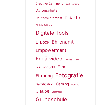
Creative Commons
Dark Patterns
Datenschutz
Didaktik
Deutschunterricht
Digitale Teilhabe
Digitale Tools
Ehrenamt
E-Book
Empowerment
Erklärvideo
Escape Room
Film
Ferienprojekt
Fotografie
Firmung
Gaming
Gamification
Gefühle
Glaube
Grammatik
Grundschule