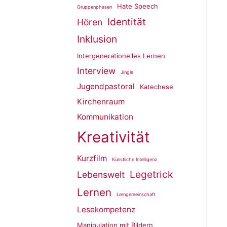
Hate Speech
Gruppenphasen
Identität
Hören
Inklusion
Intergenerationelles Lernen
Interview
Jingle
Jugendpastoral
Katechese
Kirchenraum
Kommunikation
Kreativität
Kurzfilm
Künstliche Intelligenz
Legetrick
Lebenswelt
Lernen
Lerngemeinschaft
Lesekompetenz
Manipulation mit Bildern