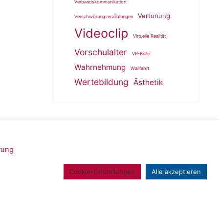
Verbandskommunikation
Vertonung
Verschwörungserzählungen
Videoclip
Virtuelle Realität
Vorschulalter
VR-Brille
Wahrnehmung
Wallfahrt
Wertebildung
Ästhetik
rung
Powered by
Roseta
&
WordPress
.
Cookie-Einstellungen
Alle akzeptieren