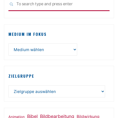
Sea
SEARCH
for:
MEDIUM IM FOKUS
ZIELGRUPPE
Bibel
Bildbearbeitung
Bildwirkung
Animation