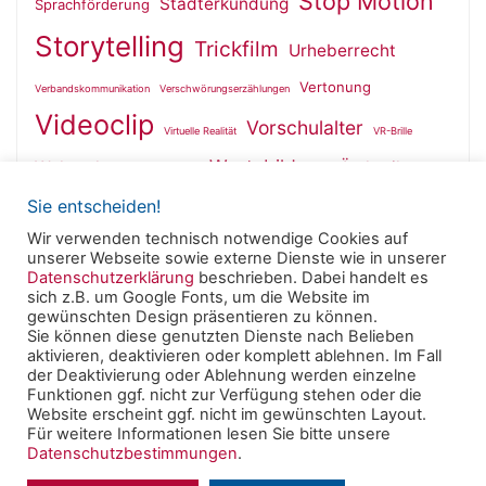
Stop Motion
Stadterkundung
Sprachförderung
Storytelling
Trickfilm
Urheberrecht
Vertonung
Verbandskommunikation
Verschwörungserzählungen
Videoclip
Vorschulalter
Virtuelle Realität
VR-Brille
Wertebildung
Wahrnehmung
Ästhetik
Wallfahrt
Sie entscheiden!
Wir verwenden technisch notwendige Cookies auf
unserer Webseite sowie externe Dienste wie in unserer
Datenschutzerklärung
beschrieben. Dabei handelt es
sich z.B. um Google Fonts, um die Website im
Powered by
Roseta
&
WordPress
.
gewünschten Design präsentieren zu können.
Sie können diese genutzten Dienste nach Belieben
aktivieren, deaktivieren oder komplett ablehnen. Im Fall
© 2025 Clearingstelle Medienkompetenz der Deutschen
der Deaktivierung oder Ablehnung werden einzelne
Bischofskonferenz an der Katholischen Hochschule
Funktionen ggf. nicht zur Verfügung stehen oder die
Website erscheint ggf. nicht im gewünschten Layout.
Mainz -
Impressum
|
Datenschutzerklärung
Für weitere Informationen lesen Sie bitte unsere
Datenschutzbestimmungen
.