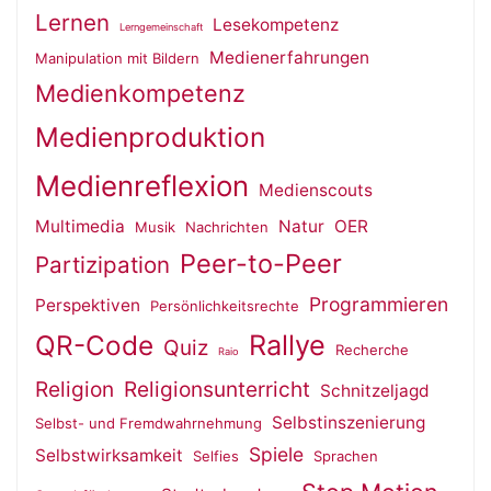
Lernen
Lesekompetenz
Lerngemeinschaft
Medienerfahrungen
Manipulation mit Bildern
Medienkompetenz
Medienproduktion
Medienreflexion
Medienscouts
Multimedia
Natur
OER
Musik
Nachrichten
Peer-to-Peer
Partizipation
Programmieren
Perspektiven
Persönlichkeitsrechte
QR-Code
Rallye
Quiz
Recherche
Raio
Religion
Religionsunterricht
Schnitzeljagd
Selbstinszenierung
Selbst- und Fremdwahrnehmung
Spiele
Selbstwirksamkeit
Selfies
Sprachen