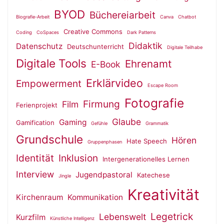
BYOD
Büchereiarbeit
Biografie-Arbeit
Canva
Chatbot
Creative Commons
Coding
CoSpaces
Dark Patterns
Didaktik
Datenschutz
Deutschunterricht
Digitale Teilhabe
Digitale Tools
Ehrenamt
E-Book
Erklärvideo
Empowerment
Escape Room
Fotografie
Firmung
Film
Ferienprojekt
Glaube
Gaming
Gamification
Gefühle
Grammatik
Grundschule
Hören
Hate Speech
Gruppenphasen
Identität
Inklusion
Intergenerationelles Lernen
Interview
Jugendpastoral
Katechese
Jingle
Kreativität
Kirchenraum
Kommunikation
Legetrick
Lebenswelt
Kurzfilm
Künstliche Intelligenz