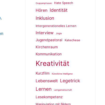
Hate Speech
Gruppenphasen
Identität
Hören
Inklusion
,
Intergenerationelles Lernen
Interview
en
Jingle
Jugendpastoral
Katechese
Kirchenraum
Kommunikation
Kreativität
Kurzfilm
Künstliche Intelligenz
Legetrick
Lebenswelt
Lernen
Lerngemeinschaft
Lesekompetenz
Manipulation mit Bildern