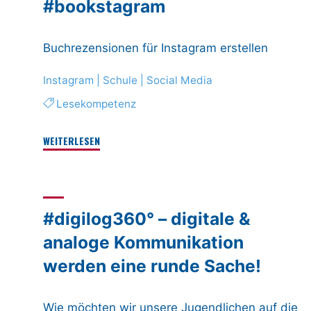
#bookstagram
Wie
erkenne
ich
Buchrezensionen für Instagram erstellen
ein
Instagram
|
Schule
|
Social Media
Fake-
Profil?"
Lesekompetenz
"#bookstagram"
WEITERLESEN
#digilog360° – digitale &
analoge Kommunikation
werden eine runde Sache!
Wie möchten wir unsere Jugendlichen auf die