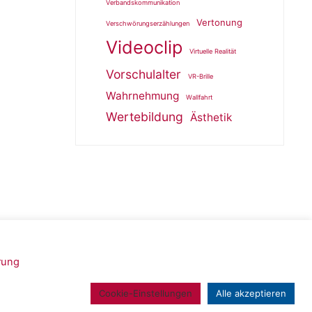
Verbandskommunikation
Vertonung
Verschwörungserzählungen
Videoclip
Virtuelle Realität
Vorschulalter
VR-Brille
Wahrnehmung
Wallfahrt
Wertebildung
Ästhetik
rung
Powered by
Roseta
&
WordPress
.
Cookie-Einstellungen
Alle akzeptieren