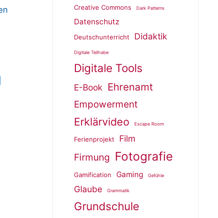
Creative Commons
en
Dark Patterns
Datenschutz
Didaktik
Deutschunterricht
Digitale Teilhabe
Digitale Tools
|
Ehrenamt
E-Book
Empowerment
Erklärvideo
Escape Room
Film
Ferienprojekt
Fotografie
Firmung
Gaming
Gamification
Gefühle
Glaube
Grammatik
Grundschule