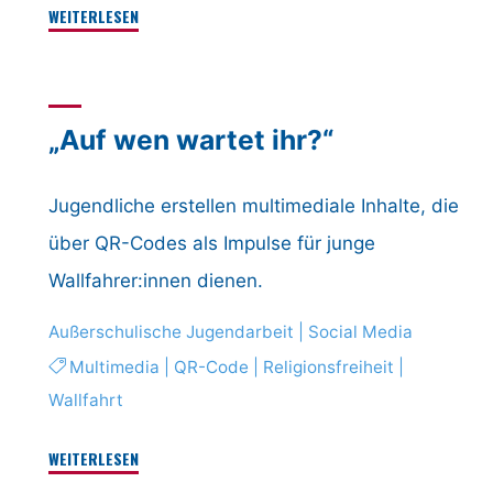
"Sexuelle
WEITERLESEN
Identität
Jugendlicher
im
„Auf wen wartet ihr?“
digitalen
Raum"
Jugendliche erstellen multimediale Inhalte, die
über QR-Codes als Impulse für junge
Wallfahrer:innen dienen.
Außerschulische Jugendarbeit
|
Social Media
Multimedia
|
QR-Code
|
Religionsfreiheit
|
Wallfahrt
"„Auf
WEITERLESEN
wen