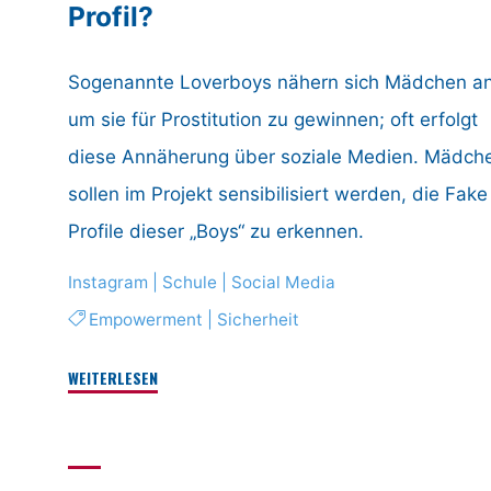
Profil?
Sogenannte Loverboys nähern sich Mädchen an
um sie für Prostitution zu gewinnen; oft erfolgt
diese Annäherung über soziale Medien. Mädch
sollen im Projekt sensibilisiert werden, die Fake
Profile dieser „Boys“ zu erkennen.
Instagram
|
Schule
|
Social Media
Empowerment
|
Sicherheit
"Die
WEITERLESEN
Loverboy-
Masche
–