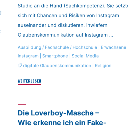
Studie an die Hand (Sachkompetenz). Sie setzt
g
sich mit Chancen und Risiken von Instagram
auseinander und diskutieren, inwiefern
t
Glaubenskommunikation auf Instagram …
Ausbildung / Fachschule / Hochschule
|
Erwachsene
Instagram
|
Smartphone
|
Social Media
d
digitale Glaubenskommunikation
|
Religion
"Kann
WEITERLESEN
Gott+
Insta?"
Die Loverboy-Masche –
Wie erkenne ich ein Fake-