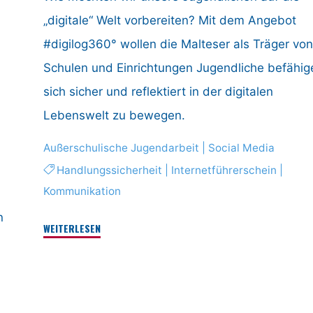
„digitale“ Welt vorbereiten? Mit dem Angebot
#digilog360° wollen die Malteser als Träger von
Schulen und Einrichtungen Jugendliche befähig
sich sicher und reflektiert in der digitalen
Lebenswelt zu bewegen.
Außerschulische Jugendarbeit
|
Social Media
Handlungssicherheit
|
Internetführerschein
|
Kommunikation
n
"#digilog360°
WEITERLESEN
–
digitale
&
analoge