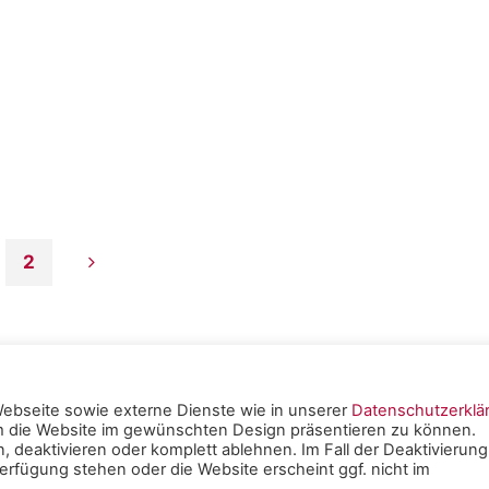
Kommunikation
werden
eine
runde
Sache!"
2
tennummerierung
ebseite sowie externe Dienste wie in unserer
Datenschutzerklä
um die Website im gewünschten Design präsentieren zu können.
tschen
, deaktivieren oder komplett ablehnen. Im Fall der Deaktivierung
träge
rfügung stehen oder die Website erscheint ggf. nicht im
e Mainz -
Impressum
|