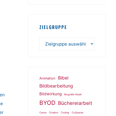
ZIELGRUPPE
Bibel
Animation
Bildbearbeitung
Bildwirkung
hen
Biografie-Arbeit
BYOD
Büchereiarbeit
ie
er
Canva
Chatbot
Coding
CoSpaces