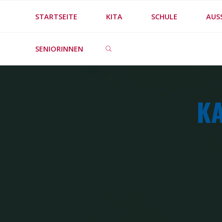
Skip
STARTSEITE
KITA
SCHULE
AUS
to
SEARCH
content
SENIORINNEN
KA