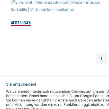
Ehrenamt
|
Medienproduktion
|
Medienreflexion
|
Softskills
|
Verbandskommunikation
"#bentobox.media
WEITERLESEN
–
Foto-
Video-
Snap
im
1
Verband"
Sei
der
Sie entscheiden!
Wir verwenden technisch notwendige Cookies auf unserer W
beschrieben. Dabei handelt es sich z.B. um Google Fonts, 
© 2025 Clearingstelle Medienkompetenz der Deu
Sie können diese genutzten Dienste nach Belieben aktivieren
Bei
oder Ablehnung werden einzelne Funktionen ggf. nicht zur Ve
Bischofskonferenz an der Katholischen Hochschul