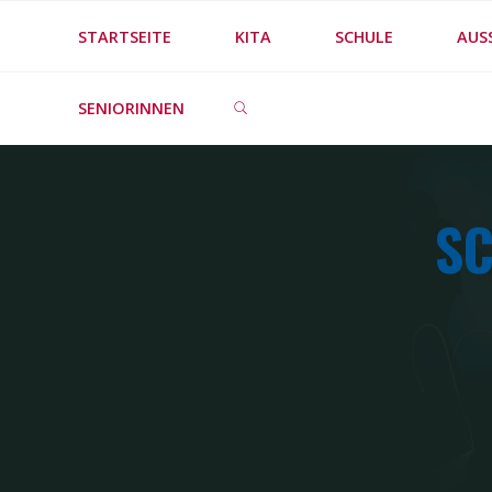
Skip
STARTSEITE
KITA
SCHULE
AUS
to
SEARCH
content
SENIORINNEN
SC