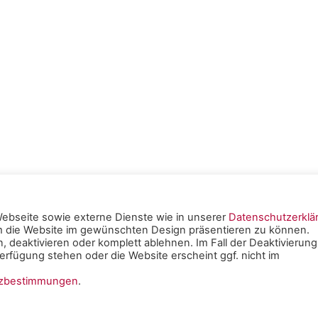
ebseite sowie externe Dienste wie in unserer
Datenschutzerklä
um die Website im gewünschten Design präsentieren zu können.
tschen
, deaktivieren oder komplett ablehnen. Im Fall der Deaktivierung
rfügung stehen oder die Website erscheint ggf. nicht im
e Mainz -
Impressum
|
tzbestimmungen
.