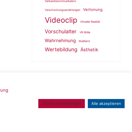
Verbandskommunikation
Vertonung
Verschwörungserzählungen
Videoclip
Virtuelle Realität
Vorschulalter
VR-Brille
Wahrnehmung
Wallfahrt
Wertebildung
Ästhetik
rung
Powered by
Roseta
&
WordPress
.
Cookie-Einstellungen
Alle akzeptieren