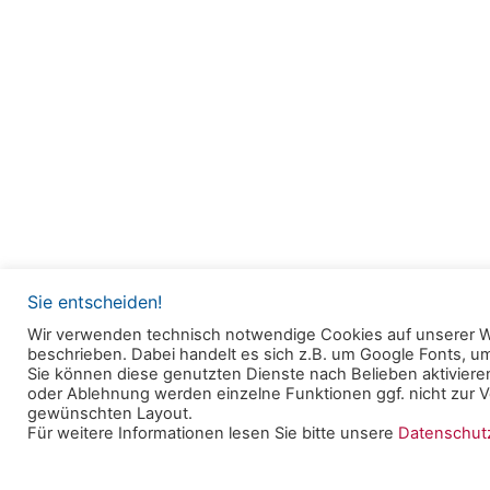
Sie entscheiden!
Wir verwenden technisch notwendige Cookies auf unserer W
beschrieben. Dabei handelt es sich z.B. um Google Fonts, 
© 2025 Clearingstelle Medienkompetenz der Deu
Sie können diese genutzten Dienste nach Belieben aktivieren
oder Ablehnung werden einzelne Funktionen ggf. nicht zur Ve
Bischofskonferenz an der Katholischen Hochschul
gewünschten Layout.
Für weitere Informationen lesen Sie bitte unsere
Datenschu
Datenschutzerklärung