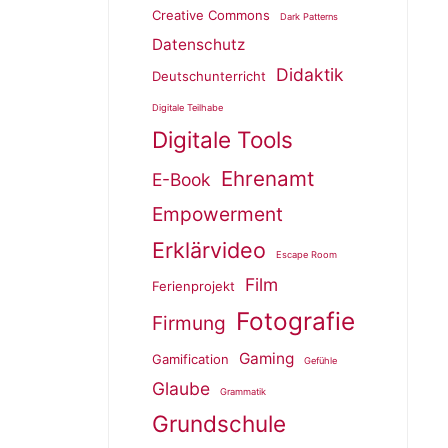
Creative Commons
Dark Patterns
Datenschutz
Didaktik
Deutschunterricht
Digitale Teilhabe
Digitale Tools
Ehrenamt
E-Book
Empowerment
Erklärvideo
Escape Room
Film
Ferienprojekt
Fotografie
Firmung
Gaming
Gamification
Gefühle
Glaube
Grammatik
Grundschule