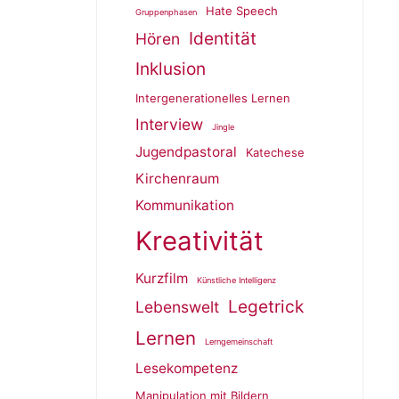
Hate Speech
Gruppenphasen
Identität
Hören
Inklusion
Intergenerationelles Lernen
Interview
Jingle
Jugendpastoral
Katechese
Kirchenraum
Kommunikation
Kreativität
Kurzfilm
Künstliche Intelligenz
Legetrick
Lebenswelt
Lernen
Lerngemeinschaft
Lesekompetenz
Manipulation mit Bildern