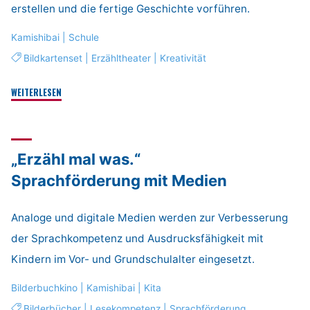
erstellen und die fertige Geschichte vorführen.
Kamishibai
|
Schule
Bildkartenset
|
Erzähltheater
|
Kreativität
"Ein
WEITERLESEN
analoges
Medium
in
„Erzähl mal was.“
einer
digitalen
Sprachförderung mit Medien
Zeit"
Analoge und digitale Medien werden zur Verbesserung
der Sprachkompetenz und Ausdrucksfähigkeit mit
Kindern im Vor- und Grundschulalter eingesetzt.
Bilderbuchkino
|
Kamishibai
|
Kita
Bilderbücher
|
Lesekompetenz
|
Sprachförderung