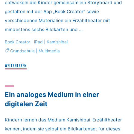
entwickeln die Kinder gemeinsam ein Storyboard und
gestalten mit der App „Book Creator“ sowie
verschiedenen Materialien ein Erzähltheater mit
mindestens sechs Bildkarten und …
Book Creator
|
iPad
|
Kamishibai
Grundschule
|
Multimedia
"In
WEITERLESEN
3
Tagen
zum
Ein analoges Medium in einer
eigenen
Kamishibai"
digitalen Zeit
Kindern lernen das Medium Kamishibai-Erzähltheater
kennen, indem sie selbst ein Bildkartenset für dieses