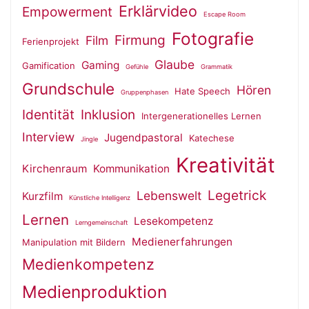
Erklärvideo
Empowerment
Escape Room
Fotografie
Firmung
Film
Ferienprojekt
Glaube
Gaming
Gamification
Gefühle
Grammatik
Grundschule
Hören
Hate Speech
Gruppenphasen
Identität
Inklusion
Intergenerationelles Lernen
Interview
Jugendpastoral
Katechese
Jingle
Kreativität
Kirchenraum
Kommunikation
Legetrick
Lebenswelt
Kurzfilm
Künstliche Intelligenz
Lernen
Lesekompetenz
Lerngemeinschaft
Medienerfahrungen
Manipulation mit Bildern
Medienkompetenz
Medienproduktion