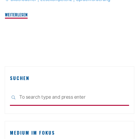
"„Erzähl
WEITERLESEN
mal
was.“
Sprachförderung
mit
Medien"
SUCHEN
Sea
SEARCH
for:
MEDIUM IM FOKUS