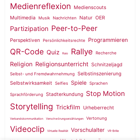
Medienreflexion
Medienscouts
Multimedia
Natur
OER
Musik
Nachrichten
Peer-to-Peer
Partizipation
Programmieren
Perspektiven
Persönlichkeitsrechte
QR-Code
Rallye
Quiz
Recherche
Raio
Religion
Religionsunterricht
Schnitzeljagd
Selbstinszenierung
Selbst- und Fremdwahrnehmung
Spiele
Selbstwirksamkeit
Selfies
Sprachen
Stop Motion
Stadterkundung
Sprachförderung
Storytelling
Trickfilm
Urheberrecht
Vertonung
Verbandskommunikation
Verschwörungserzählungen
Videoclip
Vorschulalter
Virtuelle Realität
VR-Brille