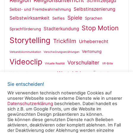
Religion
Religionsunterricht
Schnitzeljagd
Selbstinszenierung
Selbst- und Fremdwahrnehmung
Spiele
Selbstwirksamkeit
Selfies
Sprachen
Stop Motion
Stadterkundung
Sprachförderung
Storytelling
Trickfilm
Urheberrecht
Vertonung
Verbandskommunikation
Verschwörungserzählungen
Videoclip
Vorschulalter
Virtuelle Realität
VR-Brille
Wertebildung
Wahrnehmung
Ästhetik
Wallfahrt
Sie entscheiden!
Wir verwenden technisch notwendige Cookies auf
unserer Webseite sowie externe Dienste wie in unserer
Datenschutzerklärung
beschrieben. Dabei handelt es
sich z.B. um Google Fonts, um die Website im
Powered by
Roseta
&
WordPress
.
gewünschten Design präsentieren zu können.
Sie können diese genutzten Dienste nach Belieben
aktivieren, deaktivieren oder komplett ablehnen. Im Fall
© 2025 Clearingstelle Medienkompetenz der Deutschen
der Deaktivierung oder Ablehnung werden einzelne