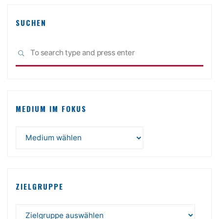
SUCHEN
Sea
SEARCH
for:
MEDIUM IM FOKUS
ZIELGRUPPE