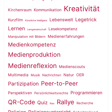
Kreativität
Kirchenraum
Kommunikation
Legetrick
Lebenswelt
Kurzfilm
Künstliche Intelligenz
Lernen
Lesekompetenz
Lerngemeinschaft
Medienerfahrungen
Manipulation mit Bildern
Medienkompetenz
Medienproduktion
Medienreflexion
Medienscouts
Multimedia
Natur
OER
Musik
Nachrichten
Peer-to-Peer
Partizipation
Programmieren
Perspektiven
Persönlichkeitsrechte
QR-Code
Rallye
Quiz
Recherche
Raio