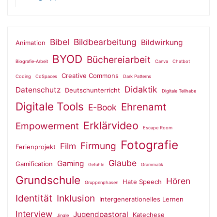
Bibel
Bildbearbeitung
Bildwirkung
Animation
BYOD
Büchereiarbeit
Biografie-Arbeit
Canva
Chatbot
Creative Commons
Coding
CoSpaces
Dark Patterns
Didaktik
Datenschutz
Deutschunterricht
Digitale Teilhabe
Digitale Tools
Ehrenamt
E-Book
Erklärvideo
Empowerment
Escape Room
Fotografie
Firmung
Film
Ferienprojekt
Glaube
Gaming
Gamification
Gefühle
Grammatik
Grundschule
Hören
Hate Speech
Gruppenphasen
Identität
Inklusion
Intergenerationelles Lernen
Interview
Jugendpastoral
Katechese
Jingle