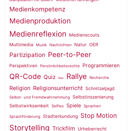
Medienkompetenz
Medienproduktion
Medienreflexion
Medienscouts
Multimedia
Natur
OER
Musik
Nachrichten
Peer-to-Peer
Partizipation
Programmieren
Perspektiven
Persönlichkeitsrechte
QR-Code
Rallye
Quiz
Recherche
Raio
Religion
Religionsunterricht
Schnitzeljagd
Selbstinszenierung
Selbst- und Fremdwahrnehmung
Spiele
Selbstwirksamkeit
Selfies
Sprachen
Stop Motion
Stadterkundung
Sprachförderung
Storytelling
Trickfilm
Urheberrecht