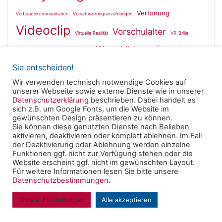
Vertonung
Verbandskommunikation
Verschwörungserzählungen
Videoclip
Vorschulalter
Virtuelle Realität
VR-Brille
Wertebildung
Wahrnehmung
Ästhetik
Wallfahrt
Sie entscheiden!
Wir verwenden technisch notwendige Cookies auf
unserer Webseite sowie externe Dienste wie in unserer
Datenschutzerklärung
beschrieben. Dabei handelt es
sich z.B. um Google Fonts, um die Website im
Powered by
Roseta
&
WordPress
.
gewünschten Design präsentieren zu können.
Sie können diese genutzten Dienste nach Belieben
aktivieren, deaktivieren oder komplett ablehnen. Im Fall
© 2025 Clearingstelle Medienkompetenz der Deutschen
der Deaktivierung oder Ablehnung werden einzelne
Bischofskonferenz an der Katholischen Hochschule
Funktionen ggf. nicht zur Verfügung stehen oder die
Website erscheint ggf. nicht im gewünschten Layout.
Mainz -
Impressum
|
Datenschutzerklärung
Für weitere Informationen lesen Sie bitte unsere
Datenschutzbestimmungen
.
Cookie-Einstellungen
Alle akzeptieren
Back