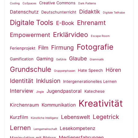
Creative Commons
Coding
CoSpaces
Dark Patterns
Didaktik
Datenschutz
Deutschunterricht
Digitale Teilhabe
Digitale Tools
Ehrenamt
E-Book
Erklärvideo
Empowerment
Escape Room
Fotografie
Firmung
Film
Ferienprojekt
Glaube
Gaming
Gamification
Gefühle
Grammatik
Grundschule
Hören
Hate Speech
Gruppenphasen
Identität
Inklusion
Intergenerationelles Lernen
Interview
Jugendpastoral
Katechese
Jingle
Kreativität
Kirchenraum
Kommunikation
Legetrick
Lebenswelt
Kurzfilm
Künstliche Intelligenz
Lernen
Lesekompetenz
Lerngemeinschaft
Medienerfahrungen
Manipulation mit Bildern