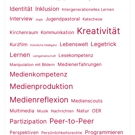
Identität
Inklusion
Intergenerationelles Lernen
Interview
Jugendpastoral
Katechese
Jingle
Kreativität
Kirchenraum
Kommunikation
Legetrick
Lebenswelt
Kurzfilm
Künstliche Intelligenz
Lernen
Lesekompetenz
Lerngemeinschaft
Medienerfahrungen
Manipulation mit Bildern
Medienkompetenz
Medienproduktion
Medienreflexion
Medienscouts
Multimedia
Natur
OER
Musik
Nachrichten
Peer-to-Peer
Partizipation
Programmieren
Perspektiven
Persönlichkeitsrechte