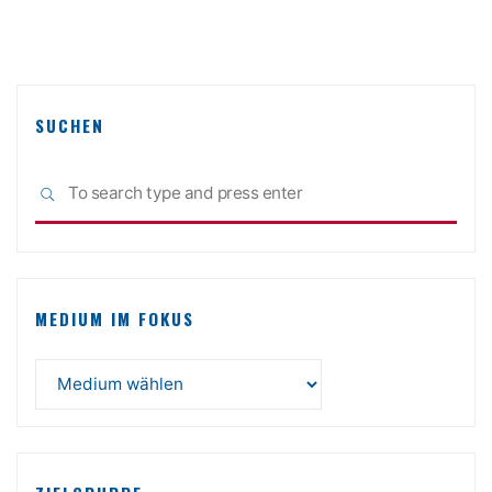
SUCHEN
Sea
SEARCH
for:
MEDIUM IM FOKUS