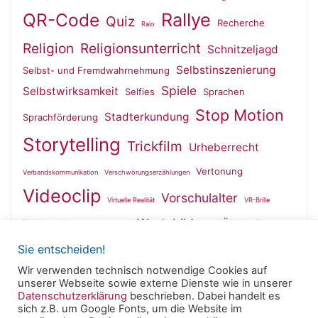
QR-Code
Rallye
Quiz
Recherche
Raio
Religion
Religionsunterricht
Schnitzeljagd
Selbstinszenierung
Selbst- und Fremdwahrnehmung
Spiele
Selbstwirksamkeit
Selfies
Sprachen
Stop Motion
Stadterkundung
Sprachförderung
Storytelling
Trickfilm
Urheberrecht
Vertonung
Verbandskommunikation
Verschwörungserzählungen
Videoclip
Vorschulalter
Virtuelle Realität
VR-Brille
Wertebildung
Wahrnehmung
Ästhetik
Wallfahrt
Sie entscheiden!
Wir verwenden technisch notwendige Cookies auf
unserer Webseite sowie externe Dienste wie in unserer
Datenschutzerklärung
beschrieben. Dabei handelt es
sich z.B. um Google Fonts, um die Website im
Powered by
Roseta
&
WordPress
.