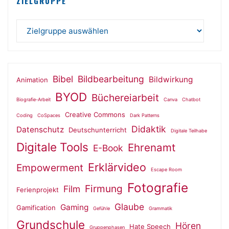
ZIELGRUPPE
Bibel
Bildbearbeitung
Bildwirkung
Animation
BYOD
Büchereiarbeit
Biografie-Arbeit
Canva
Chatbot
Creative Commons
Coding
CoSpaces
Dark Patterns
Didaktik
Datenschutz
Deutschunterricht
Digitale Teilhabe
Digitale Tools
Ehrenamt
E-Book
Erklärvideo
Empowerment
Escape Room
Fotografie
Firmung
Film
Ferienprojekt
Glaube
Gaming
Gamification
Gefühle
Grammatik
Grundschule
Hören
Hate Speech
Gruppenphasen