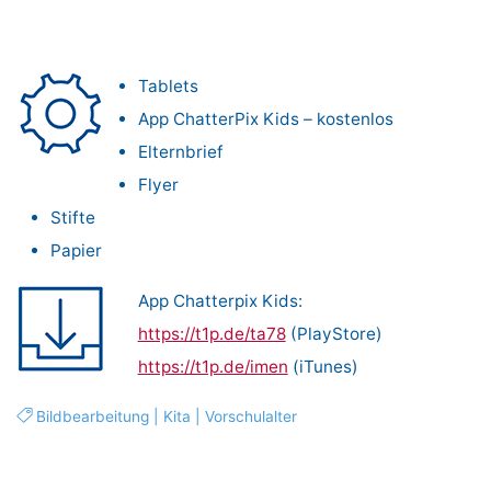
Tablets
App ChatterPix Kids – kostenlos
Elternbrief
Flyer
Stifte
Papier
App Chatterpix Kids:
https://t1p.de/ta78
(PlayStore)
https://t1p.de/imen
(iTunes)
Bildbearbeitung
|
Kita
|
Vorschulalter