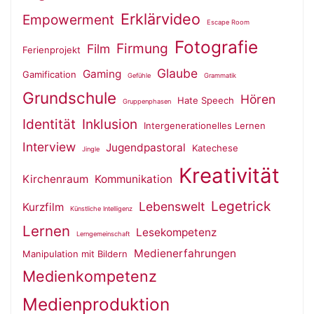
Erklärvideo
Empowerment
Escape Room
Fotografie
Firmung
Film
Ferienprojekt
Glaube
Gaming
Gamification
Gefühle
Grammatik
Grundschule
Hören
Hate Speech
Gruppenphasen
Identität
Inklusion
Intergenerationelles Lernen
Interview
Jugendpastoral
Katechese
Jingle
Kreativität
Kirchenraum
Kommunikation
Legetrick
Lebenswelt
Kurzfilm
Künstliche Intelligenz
Lernen
Lesekompetenz
Lerngemeinschaft
Medienerfahrungen
Manipulation mit Bildern
Medienkompetenz
Medienproduktion