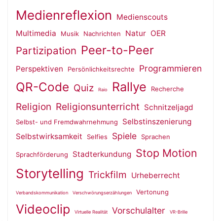
Medienreflexion
Medienscouts
Multimedia
Natur
OER
Musik
Nachrichten
Peer-to-Peer
Partizipation
Programmieren
Perspektiven
Persönlichkeitsrechte
QR-Code
Rallye
Quiz
Recherche
Raio
Religion
Religionsunterricht
Schnitzeljagd
Selbstinszenierung
Selbst- und Fremdwahrnehmung
Spiele
Selbstwirksamkeit
Selfies
Sprachen
Stop Motion
Stadterkundung
Sprachförderung
Storytelling
Trickfilm
Urheberrecht
Vertonung
Verbandskommunikation
Verschwörungserzählungen
Videoclip
Vorschulalter
Virtuelle Realität
VR-Brille