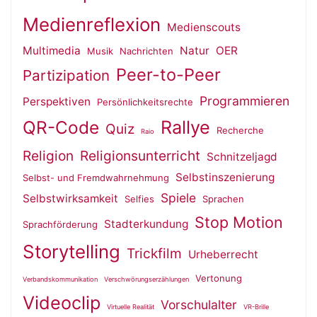
Medienreflexion
Medienscouts
Multimedia
Natur
OER
Musik
Nachrichten
Peer-to-Peer
Partizipation
Programmieren
Perspektiven
Persönlichkeitsrechte
QR-Code
Rallye
Quiz
Recherche
Raio
Religion
Religionsunterricht
Schnitzeljagd
Selbstinszenierung
Selbst- und Fremdwahrnehmung
Spiele
Selbstwirksamkeit
Selfies
Sprachen
Stop Motion
Stadterkundung
Sprachförderung
Storytelling
Trickfilm
Urheberrecht
Vertonung
Verbandskommunikation
Verschwörungserzählungen
Videoclip
Vorschulalter
Virtuelle Realität
VR-Brille