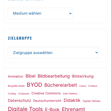
ZIELGRUPPE
Bibel
Bildbearbeitung
Bildwirkung
Animation
BYOD
Büchereiarbeit
Biografie-Arbeit
Canva
Chatbot
Creative Commons
Coding
CoSpaces
Dark Patterns
Didaktik
Datenschutz
Deutschunterricht
Digitale Teilhabe
Digitale Tools
Ehrenamt
E-Book