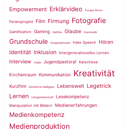
Erklärvideo
Empowerment
Escape Room
Fotografie
Firmung
Film
Ferienprojekt
Glaube
Gaming
Gamification
Gefühle
Grammatik
Grundschule
Hören
Hate Speech
Gruppenphasen
Identität
Inklusion
Intergenerationelles Lernen
Interview
Jugendpastoral
Katechese
Jingle
Kreativität
Kirchenraum
Kommunikation
Legetrick
Lebenswelt
Kurzfilm
Künstliche Intelligenz
Lernen
Lesekompetenz
Lerngemeinschaft
Medienerfahrungen
Manipulation mit Bildern
Medienkompetenz
Medienproduktion