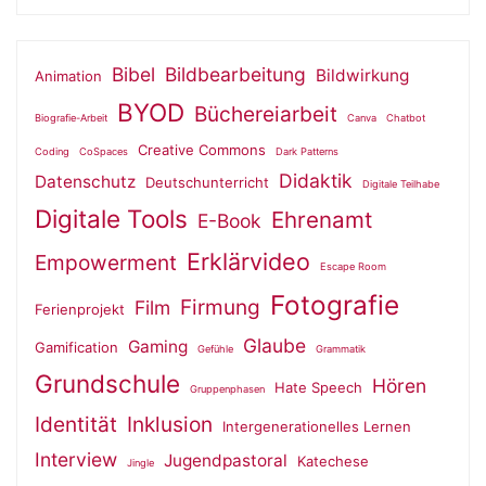
Bibel
Bildbearbeitung
Bildwirkung
Animation
BYOD
Büchereiarbeit
Biografie-Arbeit
Canva
Chatbot
Creative Commons
Coding
CoSpaces
Dark Patterns
Didaktik
Datenschutz
Deutschunterricht
Digitale Teilhabe
Digitale Tools
Ehrenamt
E-Book
Erklärvideo
Empowerment
Escape Room
Fotografie
Firmung
Film
Ferienprojekt
Glaube
Gaming
Gamification
Gefühle
Grammatik
Grundschule
Hören
Hate Speech
Gruppenphasen
Identität
Inklusion
Intergenerationelles Lernen
Interview
Jugendpastoral
Katechese
Jingle