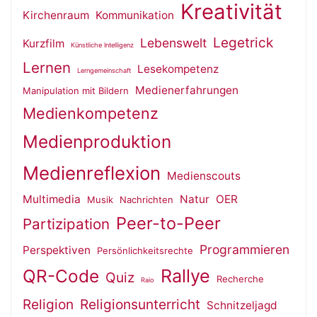
Kreativität
Kirchenraum
Kommunikation
Legetrick
Lebenswelt
Kurzfilm
Künstliche Intelligenz
Lernen
Lesekompetenz
Lerngemeinschaft
Medienerfahrungen
Manipulation mit Bildern
Medienkompetenz
Medienproduktion
Medienreflexion
Medienscouts
Multimedia
Natur
OER
Musik
Nachrichten
Peer-to-Peer
Partizipation
Programmieren
Perspektiven
Persönlichkeitsrechte
QR-Code
Rallye
Quiz
Recherche
Raio
Religion
Religionsunterricht
Schnitzeljagd