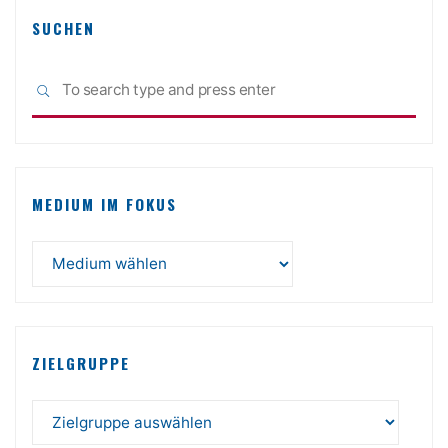
SUCHEN
Sea
SEARCH
for:
MEDIUM IM FOKUS
ZIELGRUPPE