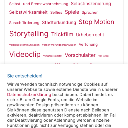
Selbstinszenierung
Selbst- und Fremdwahrnehmung
Spiele
Selbstwirksamkeit
Selfies
Sprachen
Stop Motion
Stadterkundung
Sprachförderung
Storytelling
Trickfilm
Urheberrecht
Vertonung
Verbandskommunikation
Verschwörungserzählungen
Videoclip
Vorschulalter
Virtuelle Realität
VR-Brille
Wertebildung
Wahrnehmung
Ästhetik
Wallfahrt
Sie entscheiden!
Wir verwenden technisch notwendige Cookies auf
unserer Webseite sowie externe Dienste wie in unserer
Datenschutzerklärung
beschrieben. Dabei handelt es
sich z.B. um Google Fonts, um die Website im
Powered by
Roseta
&
WordPress
.
gewünschten Design präsentieren zu können.
Sie können diese genutzten Dienste nach Belieben
aktivieren, deaktivieren oder komplett ablehnen. Im Fall
© 2025 Clearingstelle Medienkompetenz der Deutschen
der Deaktivierung oder Ablehnung werden einzelne
Bischofskonferenz an der Katholischen Hochschule
Funktionen ggf. nicht zur Verfügung stehen oder die