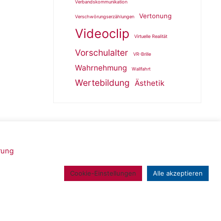
Verbandskommunikation
Vertonung
Verschwörungserzählungen
Videoclip
Virtuelle Realität
Vorschulalter
VR-Brille
Wahrnehmung
Wallfahrt
Wertebildung
Ästhetik
rung
Powered by
Roseta
&
WordPress
.
Cookie-Einstellungen
Alle akzeptieren