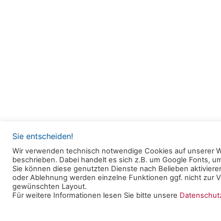
Sie entscheiden!
Wir verwenden technisch notwendige Cookies auf unserer W
beschrieben. Dabei handelt es sich z.B. um Google Fonts, 
© 2025 Clearingstelle Medienkompetenz der Deu
Sie können diese genutzten Dienste nach Belieben aktivieren
oder Ablehnung werden einzelne Funktionen ggf. nicht zur Ve
Bischofskonferenz an der Katholischen Hochschul
gewünschten Layout.
Für weitere Informationen lesen Sie bitte unsere
Datenschu
Datenschutzerklärung