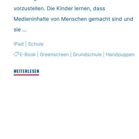
vorzustellen. Die Kinder lernen, dass
Medieninhalte von Menschen gemacht sind und
sie …
iPad
|
Schule
E-Book
|
Greenscreen
|
Grundschule
|
Handpuppen
"Maja
WEITERLESEN
und
Fadi
–
Unterwegs
mit
den
rasenden