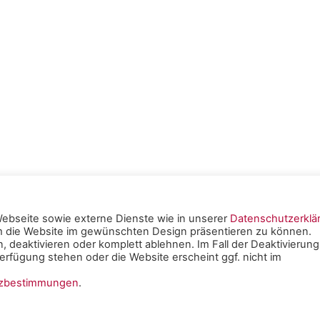
ebseite sowie externe Dienste wie in unserer
Datenschutzerklä
um die Website im gewünschten Design präsentieren zu können.
tschen
, deaktivieren oder komplett ablehnen. Im Fall der Deaktivierung
rfügung stehen oder die Website erscheint ggf. nicht im
e Mainz -
Impressum
|
tzbestimmungen
.