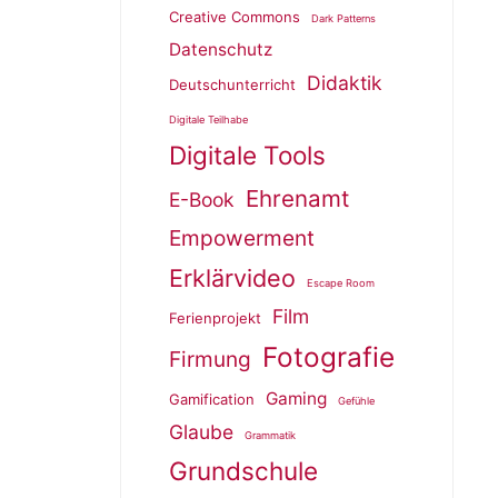
Creative Commons
Dark Patterns
Datenschutz
Didaktik
Deutschunterricht
Digitale Teilhabe
Digitale Tools
Ehrenamt
E-Book
Empowerment
Erklärvideo
Escape Room
Film
Ferienprojekt
Fotografie
Firmung
Gaming
Gamification
Gefühle
Glaube
Grammatik
Grundschule