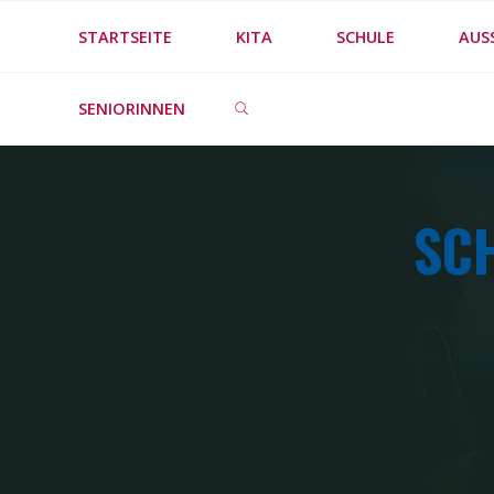
Skip
STARTSEITE
KITA
SCHULE
AUS
to
SEARCH
content
SENIORINNEN
SC