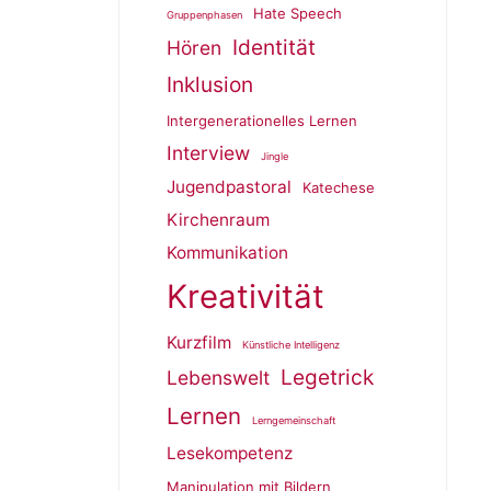
Hate Speech
Gruppenphasen
Identität
Hören
Inklusion
Intergenerationelles Lernen
Interview
Jingle
Jugendpastoral
Katechese
Kirchenraum
Kommunikation
Kreativität
Kurzfilm
Künstliche Intelligenz
Legetrick
Lebenswelt
Lernen
Lerngemeinschaft
Lesekompetenz
Manipulation mit Bildern