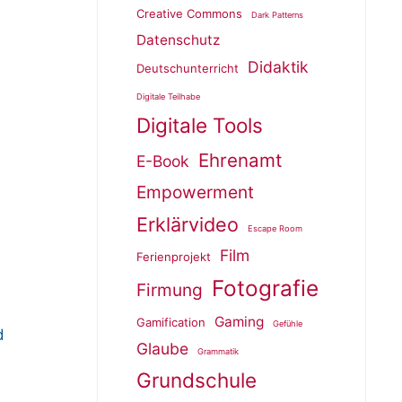
Creative Commons
Dark Patterns
Datenschutz
Didaktik
Deutschunterricht
Digitale Teilhabe
Digitale Tools
Ehrenamt
E-Book
Empowerment
Erklärvideo
Escape Room
Film
Ferienprojekt
Fotografie
Firmung
Gaming
Gamification
Gefühle
d
Glaube
Grammatik
Grundschule