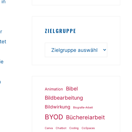
 in
ZIELGRUPPE
r
tet
ie
m
Bibel
Animation
Bildbearbeitung
Bildwirkung
Biografie-Arbeit
BYOD
Büchereiarbeit
Canva
Chatbot
Coding
CoSpaces