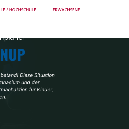
LE / HOCHSCHULE
ERWACHSENE
FE
enplaner
ENUP
Abstand! Diese Situation
Gymnasium und der
tmachaktion für Kinder,
en.