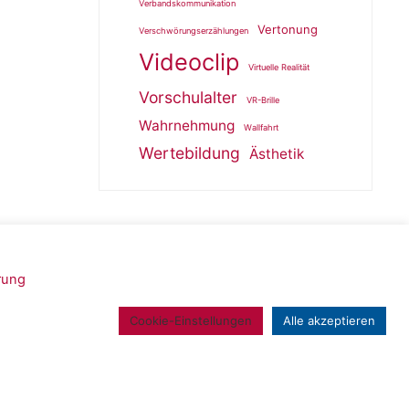
Verbandskommunikation
Vertonung
Verschwörungserzählungen
Videoclip
Virtuelle Realität
Vorschulalter
VR-Brille
Wahrnehmung
Wallfahrt
Wertebildung
Ästhetik
rung
Powered by
Roseta
&
WordPress
.
Cookie-Einstellungen
Alle akzeptieren