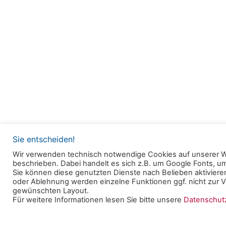
Sie entscheiden!
Wir verwenden technisch notwendige Cookies auf unserer W
beschrieben. Dabei handelt es sich z.B. um Google Fonts, 
© 2025 Clearingstelle Medienkompetenz der Deu
Sie können diese genutzten Dienste nach Belieben aktivieren
oder Ablehnung werden einzelne Funktionen ggf. nicht zur Ve
Bischofskonferenz an der Katholischen Hochschul
gewünschten Layout.
Für weitere Informationen lesen Sie bitte unsere
Datenschu
Datenschutzerklärung