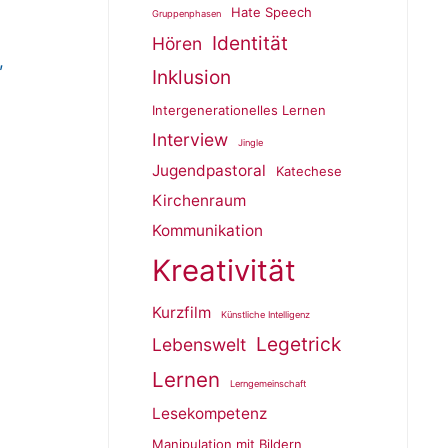
Hate Speech
Gruppenphasen
Identität
Hören
,
Inklusion
Intergenerationelles Lernen
Interview
Jingle
Jugendpastoral
Katechese
Kirchenraum
Kommunikation
Kreativität
Kurzfilm
Künstliche Intelligenz
Legetrick
Lebenswelt
Lernen
Lerngemeinschaft
Lesekompetenz
Manipulation mit Bildern