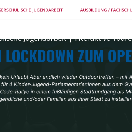
#MEPPS
SERSCHULISCHE JUGENDARBEIT
AUSBILDUNG / FACHSCHU
METHODENSTECKBRIE
lische Jugendarbeit
|
Interaktive Tour
 LOCKDOWN ZUM OP
kein Urlaub! Aber endlich wieder Outdoortreffen – mit 
ng für 4 Kinder-Jugend-Parlamentarier:innen aus dem 
Code-Rallye in einem fußläufigen Stadtrundgang als Mi
gendliche und/oder Familien aus ihrer Stadt zu installier