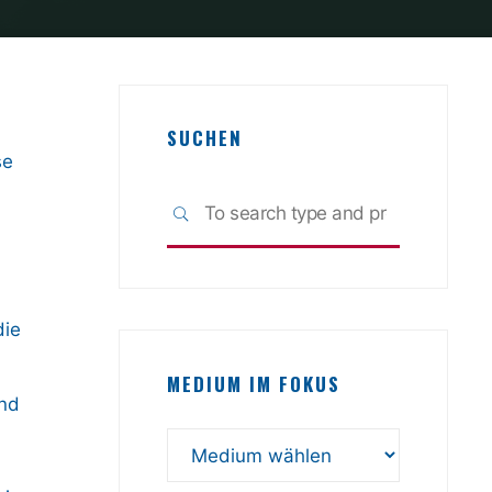
zum Openup
SUCHEN
se
Search
SEARCH
for:
die
n
MEDIUM IM FOKUS
und