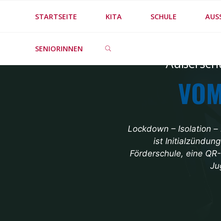
Skip
STARTSEITE
KITA
SCHULE
AUS
to
SEARCH
content
SENIORINNEN
Außerschu
VOM
Lockdown – Isolation – 
ist Initialzündu
Förderschule, eine QR-
Ju