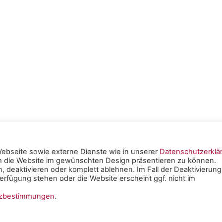
ebseite sowie externe Dienste wie in unserer
Datenschutzerklä
um die Website im gewünschten Design präsentieren zu können.
tschen
, deaktivieren oder komplett ablehnen. Im Fall der Deaktivierung
rfügung stehen oder die Website erscheint ggf. nicht im
e Mainz -
Impressum
|
tzbestimmungen
.