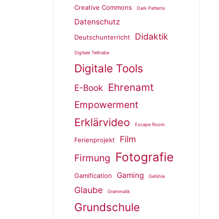
Creative Commons
Dark Patterns
Datenschutz
Didaktik
Deutschunterricht
Digitale Teilhabe
Digitale Tools
Ehrenamt
E-Book
Empowerment
Erklärvideo
Escape Room
Film
Ferienprojekt
Fotografie
Firmung
Gaming
Gamification
Gefühle
Glaube
Grammatik
Grundschule