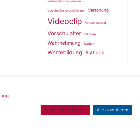
Verbandskommunikation
Vertonung
Verschwörungserzählungen
Videoclip
Virtuelle Realität
Vorschulalter
VR-Brille
Wahrnehmung
Wallfahrt
Wertebildung
Ästhetik
rung
Powered by
Roseta
&
WordPress
.
Cookie-Einstellungen
Alle akzeptieren