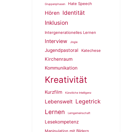
Hate Speech
Gruppenphasen
Identität
Hören
Inklusion
Intergenerationelles Lernen
Interview
Jingle
Jugendpastoral
Katechese
Kirchenraum
Kommunikation
Kreativität
Kurzfilm
Künstliche Intelligenz
Legetrick
Lebenswelt
Lernen
Lerngemeinschaft
Lesekompetenz
Manipulation mit Bildern