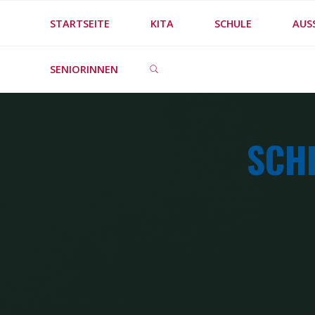
Skip
STARTSEITE
KITA
SCHULE
AUS
to
SEARCH
content
SENIORINNEN
SCH