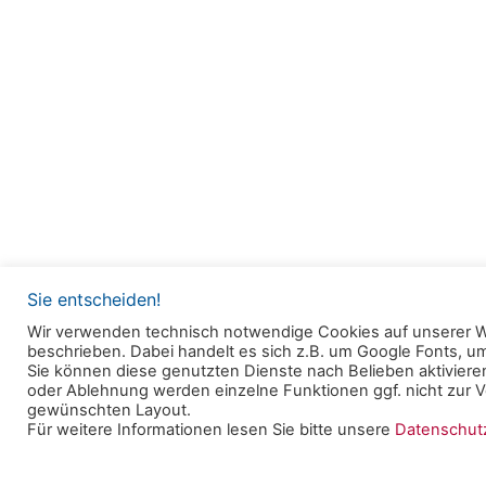
Sie entscheiden!
Wir verwenden technisch notwendige Cookies auf unserer W
beschrieben. Dabei handelt es sich z.B. um Google Fonts, 
© 2025 Clearingstelle Medienkompetenz der Deu
Sie können diese genutzten Dienste nach Belieben aktivieren
oder Ablehnung werden einzelne Funktionen ggf. nicht zur Ve
Bischofskonferenz an der Katholischen Hochschul
gewünschten Layout.
Für weitere Informationen lesen Sie bitte unsere
Datenschu
Datenschutzerklärung