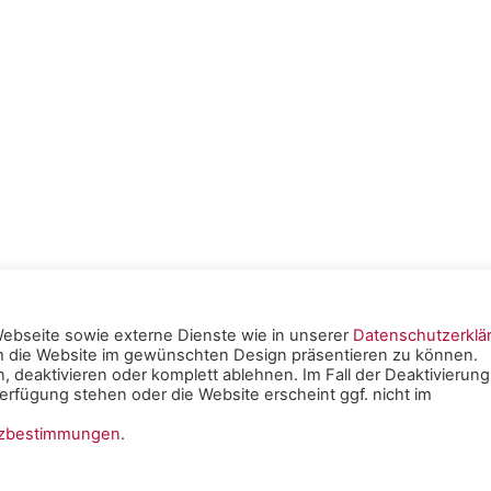
ebseite sowie externe Dienste wie in unserer
Datenschutzerklä
um die Website im gewünschten Design präsentieren zu können.
tschen
, deaktivieren oder komplett ablehnen. Im Fall der Deaktivierung
rfügung stehen oder die Website erscheint ggf. nicht im
e Mainz -
Impressum
|
tzbestimmungen
.