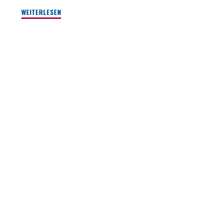
"Guckst
WEITERLESEN
Du?!
–
Medienbiografien
im
Dialog"