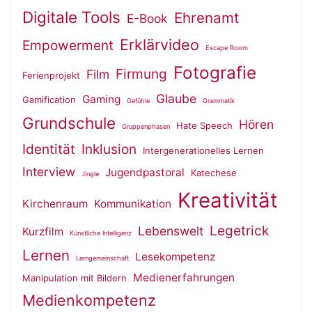
Digitale Tools
Ehrenamt
E-Book
Erklärvideo
Empowerment
Escape Room
Fotografie
Firmung
Film
Ferienprojekt
Glaube
Gaming
Gamification
Gefühle
Grammatik
Grundschule
Hören
Hate Speech
Gruppenphasen
Identität
Inklusion
Intergenerationelles Lernen
Interview
Jugendpastoral
Katechese
Jingle
Kreativität
Kirchenraum
Kommunikation
Legetrick
Lebenswelt
Kurzfilm
Künstliche Intelligenz
Lernen
Lesekompetenz
Lerngemeinschaft
Medienerfahrungen
Manipulation mit Bildern
Medienkompetenz