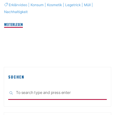
Erklärvideo
|
Konsum
|
Kosmetik
|
Legetrick
|
Müll
|
Nachhaltigkeit
"#youstainability
WEITERLESEN
–
Weltretten
für
Influencer"
SUCHEN
Sea
SEARCH
for: