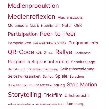
Medienproduktion
Medienreflexion
Medienscouts
Multimedia
Natur
OER
Musik
Nachrichten
Peer-to-Peer
Partizipation
Programmieren
Perspektiven
Persönlichkeitsrechte
QR-Code
Rallye
Quiz
Recherche
Raio
Religion
Religionsunterricht
Schnitzeljagd
Selbstinszenierung
Selbst- und Fremdwahrnehmung
Spiele
Selbstwirksamkeit
Selfies
Sprachen
Stop Motion
Stadterkundung
Sprachförderung
Storytelling
Trickfilm
Urheberrecht
Vertonung
Verbandskommunikation
Verschwörungserzählungen