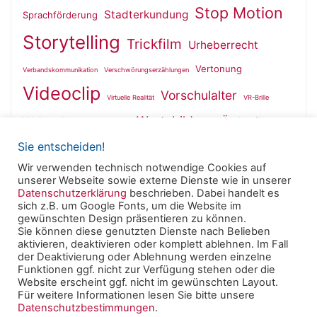
Stop Motion
Stadterkundung
Sprachförderung
Storytelling
Trickfilm
Urheberrecht
Vertonung
Verbandskommunikation
Verschwörungserzählungen
Videoclip
Vorschulalter
Virtuelle Realität
VR-Brille
Wertebildung
Wahrnehmung
Ästhetik
Wallfahrt
Sie entscheiden!
Wir verwenden technisch notwendige Cookies auf
unserer Webseite sowie externe Dienste wie in unserer
Datenschutzerklärung
beschrieben. Dabei handelt es
sich z.B. um Google Fonts, um die Website im
Powered by
Roseta
&
WordPress
.
gewünschten Design präsentieren zu können.
Sie können diese genutzten Dienste nach Belieben
aktivieren, deaktivieren oder komplett ablehnen. Im Fall
© 2025 Clearingstelle Medienkompetenz der Deutschen
der Deaktivierung oder Ablehnung werden einzelne
Bischofskonferenz an der Katholischen Hochschule
Funktionen ggf. nicht zur Verfügung stehen oder die
Website erscheint ggf. nicht im gewünschten Layout.
Mainz -
Impressum
|
Datenschutzerklärung
Für weitere Informationen lesen Sie bitte unsere
Datenschutzbestimmungen
.