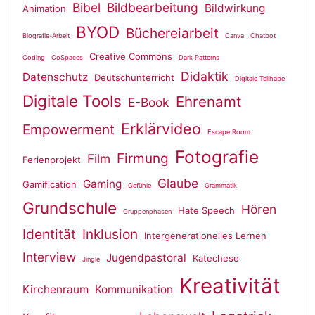
Bibel
Bildbearbeitung
Bildwirkung
Animation
BYOD
Büchereiarbeit
Biografie-Arbeit
Canva
Chatbot
Creative Commons
Coding
CoSpaces
Dark Patterns
Didaktik
Datenschutz
Deutschunterricht
Digitale Teilhabe
Digitale Tools
Ehrenamt
E-Book
Erklärvideo
Empowerment
Escape Room
Fotografie
Firmung
Film
Ferienprojekt
Glaube
Gaming
Gamification
Gefühle
Grammatik
Grundschule
Hören
Hate Speech
Gruppenphasen
Identität
Inklusion
Intergenerationelles Lernen
Interview
Jugendpastoral
Katechese
Jingle
Kreativität
Kirchenraum
Kommunikation