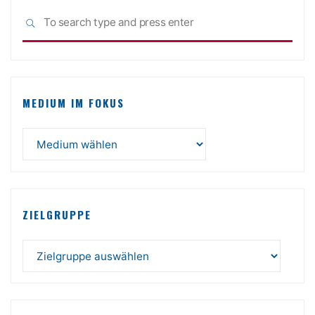
Sea
SEARCH
for:
MEDIUM IM FOKUS
ZIELGRUPPE