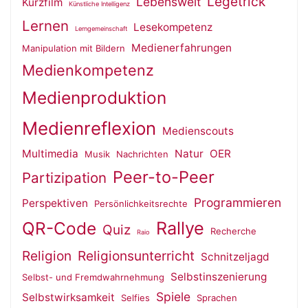
Legetrick
Lebenswelt
Kurzfilm
Künstliche Intelligenz
Lernen
Lesekompetenz
Lerngemeinschaft
Medienerfahrungen
Manipulation mit Bildern
Medienkompetenz
Medienproduktion
Medienreflexion
Medienscouts
Multimedia
Natur
OER
Musik
Nachrichten
Peer-to-Peer
Partizipation
Programmieren
Perspektiven
Persönlichkeitsrechte
QR-Code
Rallye
Quiz
Recherche
Raio
Religion
Religionsunterricht
Schnitzeljagd
Selbstinszenierung
Selbst- und Fremdwahrnehmung
Spiele
Selbstwirksamkeit
Selfies
Sprachen